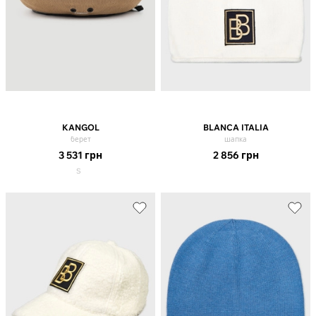
KANGOL
BLANCA ITALIA
берет
шапка
3 531
грн
2 856
грн
S