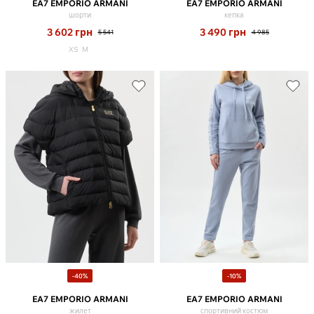
EA7 EMPORIO ARMANI
EA7 EMPORIO ARMANI
шорти
кепка
3 602
грн
3 490
грн
5 541
4 985
XS
M
-40%
-10%
EA7 EMPORIO ARMANI
EA7 EMPORIO ARMANI
жилет
спортивний костюм