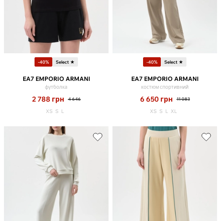
-40%
Select ★
-40%
Select ★
EA7 EMPORIO ARMANI
EA7 EMPORIO ARMANI
футболка
костюм спортивний
2 788
грн
6 650
грн
4 646
11 083
XS
S
L
XS
S
L
XL