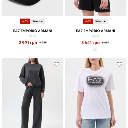
-40%
Select ★
-40%
Select ★
EA7 EMPORIO ARMANI
EA7 EMPORIO ARMANI
кепка
поло
2 991
грн
3 641
грн
4 985
6 069
XS