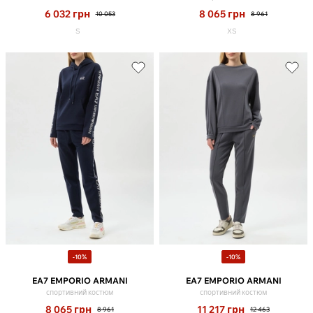
6 032
грн
8 065
грн
10 053
8 961
S
XS
-10%
-10%
EA7 EMPORIO ARMANI
EA7 EMPORIO ARMANI
спортивний костюм
спортивний костюм
8 065
грн
11 217
грн
8 961
12 463