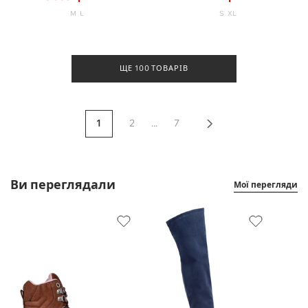
M
L
S
XL
ЩЕ 100 ТОВАРІВ
1
2
...
7
Ви переглядали
Мої перегляди