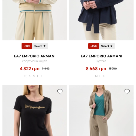
-50%
Select ★
-45%
Select ★
EA7 EMPORIO ARMANI
EA7 EMPORIO ARMANI
спортивна кофта
куртка
4 822
грн
8 668
грн
9 643
15 760
XS
S
M
L
XL
M
L
XL