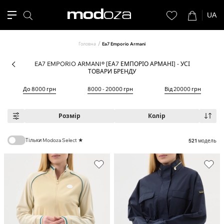
UA
Головна
Ea7 Emporio Armani
EA7 EMPORIO ARMANI® [ЕА7 ЕМПОРІО АРМАНІ] - УСІ
ТОВАРИ БРЕНДУ
До 8000 грн
8000 - 20000 грн
Від 20000 грн
Розмір
Колір
Тільки Modoza Select ★
521
модель