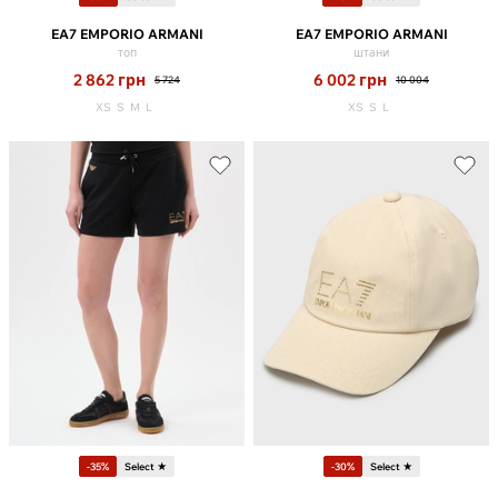
EA7 EMPORIO ARMANI
EA7 EMPORIO ARMANI
топ
штани
2 862
грн
6 002
грн
5 724
10 004
XS
S
M
L
XS
S
L
-35%
Select ★
-30%
Select ★