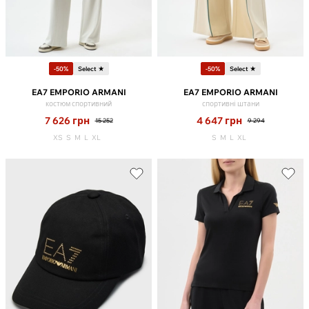
-50%
Select ★
-50%
Select ★
EA7 EMPORIO ARMANI
EA7 EMPORIO ARMANI
костюм спортивний
спортивні штани
7 626
грн
4 647
грн
15 252
9 294
XS
S
M
L
XL
S
M
L
XL