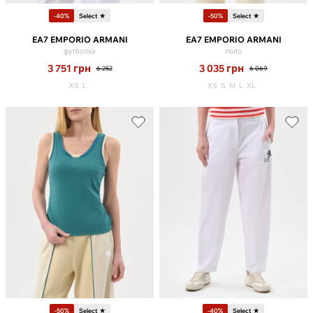
-40%
Select ★
-50%
Select ★
EA7 EMPORIO ARMANI
EA7 EMPORIO ARMANI
футболка
поло
3 751
грн
3 035
грн
6 252
6 069
XS
L
XS
S
M
L
XL
-50%
Select ★
-40%
Select ★