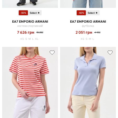
-50%
Select ★
-50%
Select ★
EA7 EMPORIO ARMANI
EA7 EMPORIO ARMANI
костюм спортивний
футболка
7 626
грн
2 051
грн
15 252
4 102
XS
S
M
L
XL
XS
S
M
L