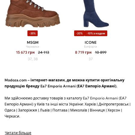
-35%
-20%
-10% з кодом
MSGM
ICONE
Черевики
Ботфорти
15 673
грн
24 113
8 719
грн
10 899
37, 38
37
Modoza.com – інтернет-магазин, де можна купити оригінальну
продукцію бренду Ea7 Emporio Armani (ЕА7 Емпоріо Армані).
Ми здійснюємо доставку товарів з каталогу Ea7 Emporio Armani (ЕА7
Емпоріо Армані) у Київ та інші міста України: Харків | Дніпропетровськ |
Одеса | Запоріжжя | Львів | Полтава | Миколаїв | Вінниця | Херсон |
Черкаси.
За 1 раз ми доставляємо до 3 пар взуття або до 5 одиниць одягу.
Читати більше