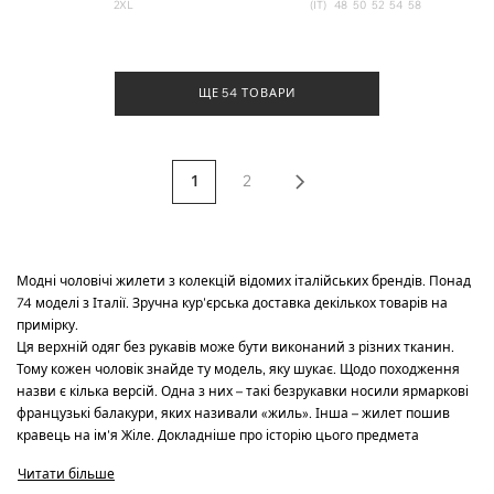
2XL
(IT)
48
50
52
54
58
ЩЕ 54 ТОВАРИ
1
2
Модні чоловічі жилети з колекцій відомих італійських брендів. Понад
74 моделі з Італії. Зручна кур'єрська доставка декількох товарів на
примірку.
Ця верхній одяг без рукавів може бути виконаний з різних тканин.
Тому кожен чоловік знайде ту модель, яку шукає. Щодо походження
назви є кілька версій. Одна з них – такі безрукавки носили ярмаркові
французькі балакури, яких називали «жиль». Інша – жилет пошив
кравець на ім'я Жіле. Докладніше про історію цього предмета
гардероба розповімо далі.
Читати більше