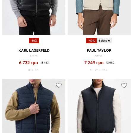
-50%
-40%
Select ★
KARL LAGERFELD
PAUL TAYLOR
жилет
жилет
6 732
грн
7 249
грн
13 463
12 082
(IT)
56
XL
2XL
3XL