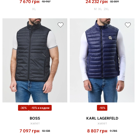
7 670
грн
24 232
грн
10 957
32 309
XL
M
XL
2XL
-30%
-10% з кодом
-10%
BOSS
KARL LAGERFELD
жилет
жилет
7 097
грн
8 807
грн
10 138
9 785