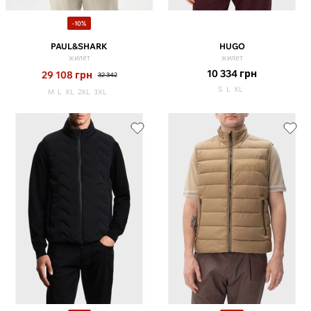
-10%
PAUL&SHARK
HUGO
жилет
жилет
10 334
грн
29 108
грн
32 342
S
L
XL
M
L
XL
2XL
3XL