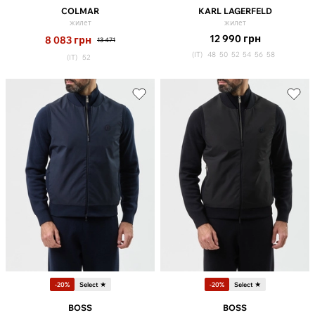
COLMAR
KARL LAGERFELD
жилет
жилет
12 990
грн
8 083
грн
13 471
(IT)
48
50
52
54
56
58
(IT)
52
-20%
Select ★
-20%
Select ★
BOSS
BOSS