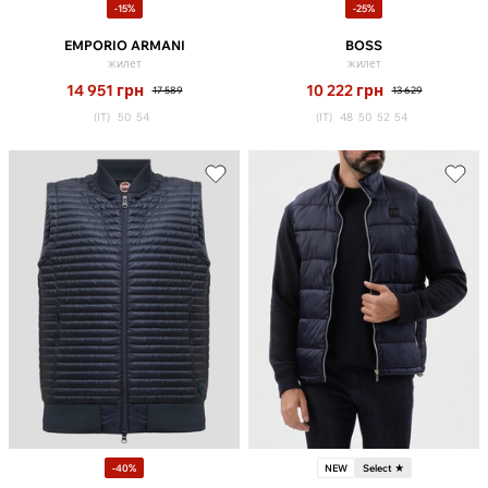
-15%
-25%
EMPORIO ARMANI
BOSS
жилет
жилет
14 951
грн
10 222
грн
17 589
13 629
(IT)
50
54
(IT)
48
50
52
54
-40%
NEW
Select ★