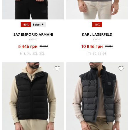
-50%
Select ★
-10%
EA7 EMPORIO ARMANI
KARL LAGERFELD
жилет
жилет
5 446
грн
10 846
грн
10 892
12 051
M
L
XL
2XL
3XL
(IT)
50
52
54