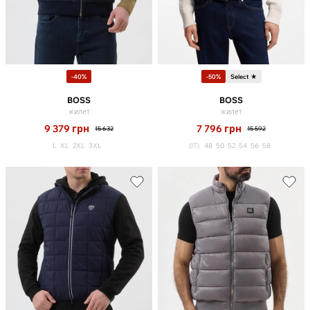
-40%
-50%
Select ★
BOSS
BOSS
жилет
жилет
9 379
грн
7 796
грн
15 632
15 592
L
XL
2XL
3XL
(IT)
48
50
52
54
56
58