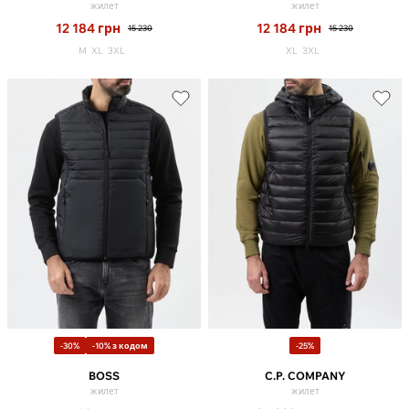
жилет
жилет
12 184
грн
12 184
грн
15 230
15 230
M
XL
3XL
XL
3XL
-30%
-10% з кодом
-25%
BOSS
C.P. COMPANY
жилет
жилет