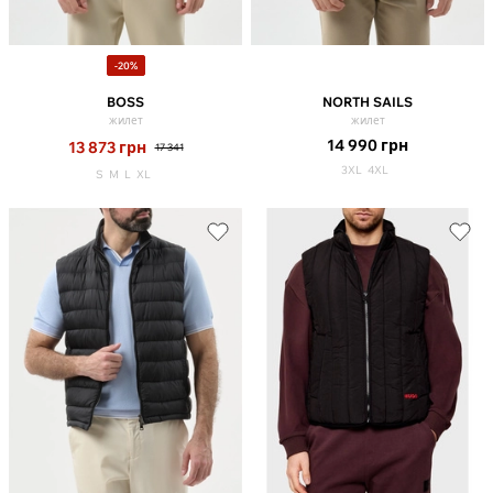
-20%
BOSS
NORTH SAILS
жилет
жилет
14 990
грн
13 873
грн
17 341
3XL
4XL
S
M
L
XL