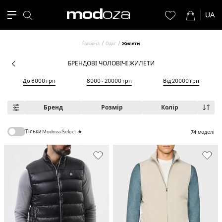
UA
Головна
Одяг
Жилети
БРЕНДОВІ ЧОЛОВІЧІ ЖИЛЕТИ
До 8000 грн
8000 - 20000 грн
Від 20000 грн
Бренд
Розмір
Колір
Тільки Modoza Select ★
74
моделі