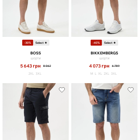
-30%
Select ★
-40%
Select ★
BOSS
BIKKEMBERGS
шорти
шорти
5 643
грн
4 073
грн
8 062
6 789
2XL
3XL
M
L
XL
2XL
3XL