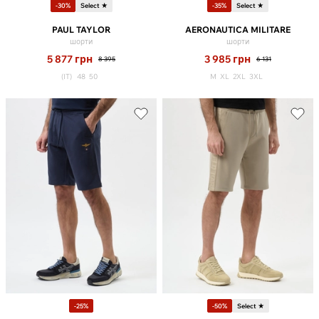
-30%
Select ★
-35%
Select ★
PAUL TAYLOR
AERONAUTICA MILITARE
шорти
шорти
5 877
грн
3 985
грн
8 395
6 131
(IT)
48
50
M
XL
2XL
3XL
-25%
-50%
Select ★