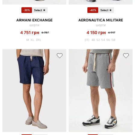
-30%
Select ★
-40%
Select ★
ARMANI EXCHANGE
AERONAUTICA MILITARE
шорти
шорти
4 751
грн
4 150
грн
6 787
6 917
M
XL
2XL
(IT)
48
52
54
56
58