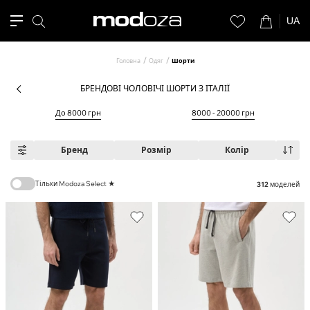
UA
Головна
Одяг
Шорти
БРЕНДОВІ ЧОЛОВІЧІ ШОРТИ З ІТАЛІЇ
До 8000 грн
8000 - 20000 грн
Бренд
Розмір
Колір
Тільки Modoza Select ★
312
моделей