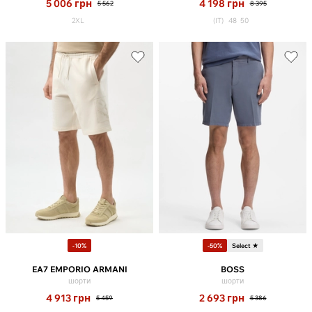
5 006
грн
4 198
грн
5 562
8 395
2XL
(IT)
48
50
-10%
-50%
Select ★
EA7 EMPORIO ARMANI
BOSS
шорти
шорти
4 913
грн
2 693
грн
5 459
5 386