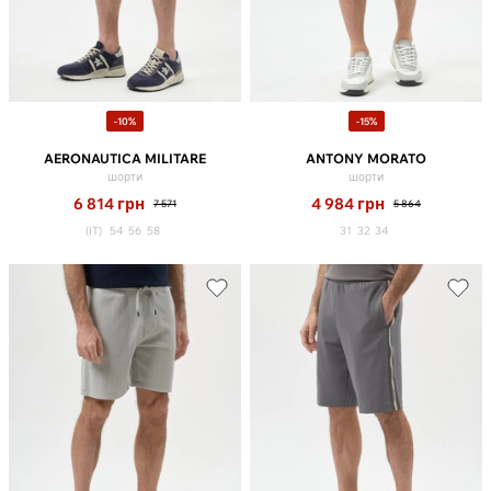
-10%
-15%
AERONAUTICA MILITARE
ANTONY MORATO
шорти
шорти
6 814
грн
4 984
грн
7 571
5 864
(IT)
54
56
58
31
32
34