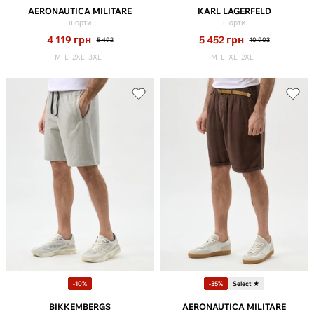
AERONAUTICA MILITARE
KARL LAGERFELD
шорти
шорти
4 119
грн
5 452
грн
5 492
10 903
M
L
2XL
3XL
M
L
XL
2XL
-10%
-35%
Select ★
BIKKEMBERGS
AERONAUTICA MILITARE