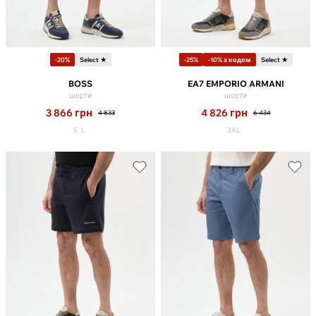
-20%
Select ★
-25%
-10% з кодом
Select ★
BOSS
EA7 EMPORIO ARMANI
шорти
шорти
3 866
грн
4 826
грн
4 833
6 434
S
L
3XL