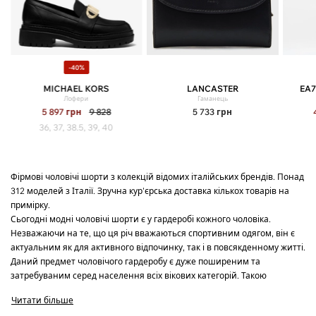
-40%
MICHAEL KORS
LANCASTER
EA7
Лофери
Гаманець
5 897
грн
9 828
5 733
грн
36, 37, 38.5, 39, 40
Фірмові чоловічі шорти з колекцій відомих італійських брендів. Понад
312 моделей з Італії. Зручна кур'єрська доставка кількох товарів на
примірку.
Сьогодні модні чоловічі шорти є у гардеробі кожного чоловіка.
Незважаючи на те, що ця річ вважаються спортивним одягом, він є
актуальним як для активного відпочинку, так і в повсякденному житті.
Даний предмет чоловічого гардеробу є дуже поширеним та
затребуваним серед населення всіх вікових категорій. Такою
популярністю чоловічі шорти зобов'язані своїм унікальним якостям.
Читати більше
Якими? Дізнайтеся з нами…