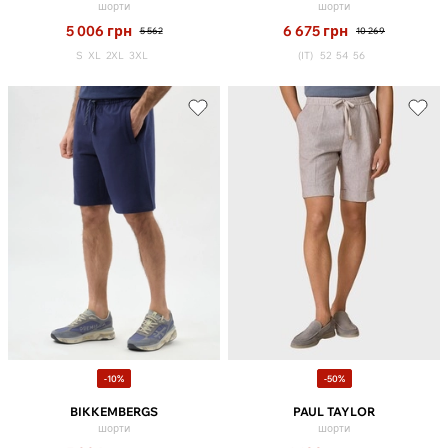
шорти
шорти
5 006
грн
6 675
грн
5 562
10 269
S
XL
2XL
3XL
(IT)
52
54
56
-10%
-50%
BIKKEMBERGS
PAUL TAYLOR
шорти
шорти