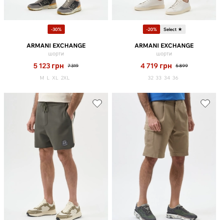
-30%
-20%
Select ★
ARMANI EXCHANGE
ARMANI EXCHANGE
шорти
шорти
5 123
грн
4 719
грн
7 319
5 899
M
L
XL
2XL
32
33
34
36