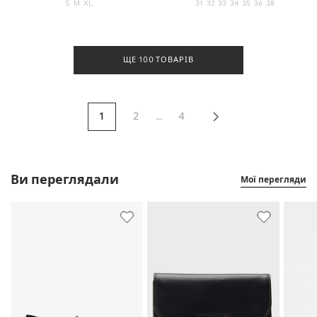
S
M
XL
31
32
33
34
35
36
38
ЩЕ 100 ТОВАРІВ
1
2
...
4
Ви переглядали
Мої перегляди