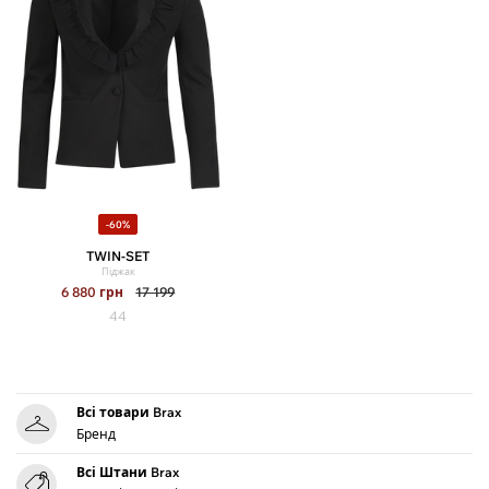
-60%
TWIN-SET
Піджак
6 880
грн
17 199
44
Всі товари Brax
Бренд
Всі Штани Brax