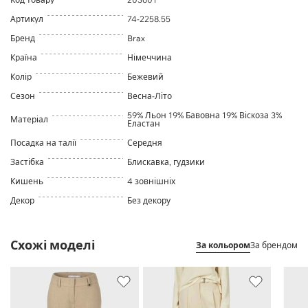
Артикул
74-2258.55
Бренд
Brax
Країна
Німеччина
Колір
Бежевий
Сезон
Весна-Літо
59% Льон 19% Бавовна 19% Віскоза 3%
Матеріал
Еластан
Посадка на талії
Середня
Застібка
Блискавка, гудзики
Кишень
4 зовнішніх
Декор
Без декору
Схожі моделі
За кольором
За брендом