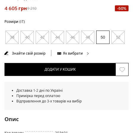
4 605
грн
9 210
-50%
Розміри (IT)
38
40
42
44
46
48
50
52
Знайти свій розмір
Як вибрати
ДОДАТИ У КОШИК
Доставка 1-2 дні по Україні
Примірка перед оплатою
Відправлення до 3-х товарів на вибір
Опис
Код товару
203601