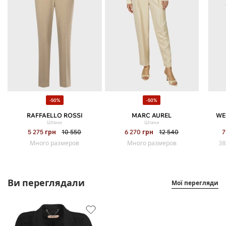
-50%
-50%
RAFFAELLO ROSSI
MARC AUREL
WE
Штани
Штани
5 275
грн
10 550
6 270
грн
12 540
7
Много размеров
Много размеров
38
Ви переглядали
Мої перегляди