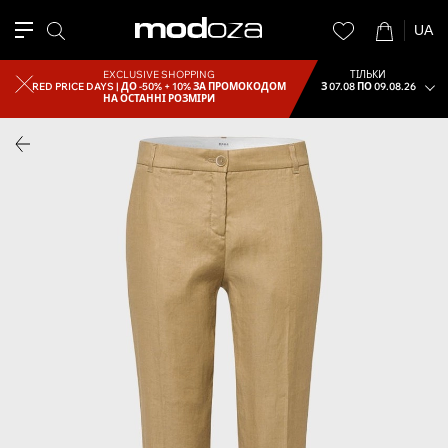
UA
EXCLUSIVE SHOPPING
ТІЛЬКИ
RED PRICE DAYS |
ДО -50% + 10% ЗА ПРОМОКОДОМ
З 07.08 ПО 09.08.26
НА ОСТАННІ РОЗМІРИ