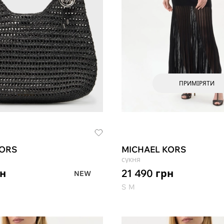
ПРИМІРЯТИ
KORS
MICHAEL KORS
сукня
н
21 490
грн
NEW
S
M