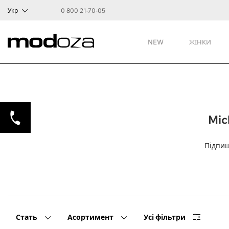
Укр
0 800 21-70-05
NEW
ЖІНКИ
Mic
Підпиш
Стать
Асортимент
Усі фільтри