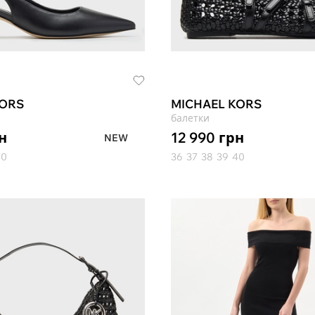
KORS
MICHAEL KORS
балетки
н
12 990
грн
NEW
40
36
37
38
39
40