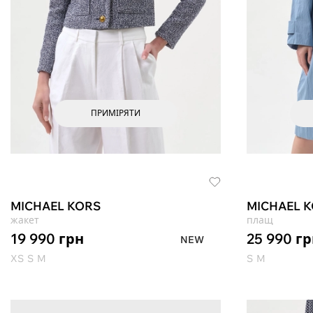
ПРИМІРЯТИ
MICHAEL KORS
MICHAEL 
жакет
плащ
19 990
грн
25 990
гр
NEW
XS
S
M
S
M