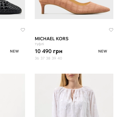
MICHAEL KORS
туфлі
10 490
грн
NEW
NEW
36
37
38
39
40