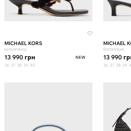
MICHAEL KORS
MICHAEL 
шльопанці
босоніжки
13 990
грн
13 990
гр
NEW
36
37
38
39
40
36
37
38
39