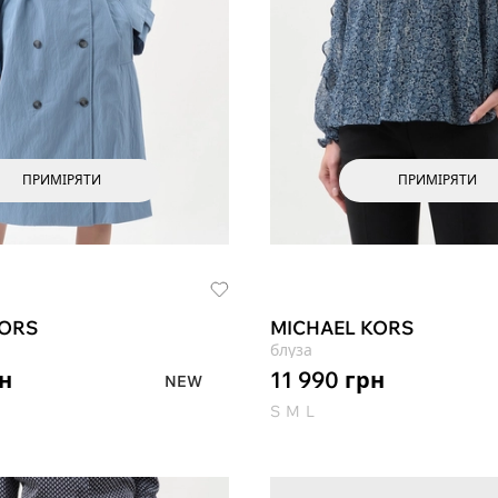
ПРИМІРЯТИ
ПРИМІРЯТИ
KORS
MICHAEL KORS
блуза
н
11 990
грн
NEW
S
M
L