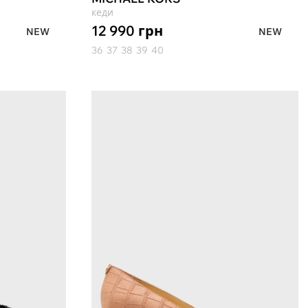
кеди
12 990
грн
NEW
NEW
36
37
38
39
40