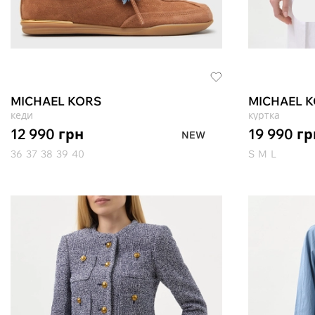
MICHAEL KORS
MICHAEL 
кеди
куртка
12 990
грн
19 990
гр
NEW
36
37
38
39
40
S
M
L