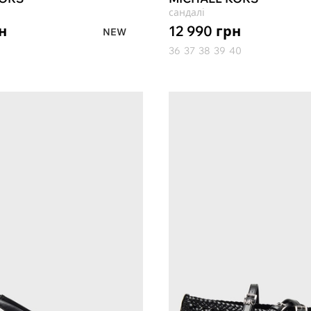
сандалі
н
12 990
грн
NEW
36
37
38
39
40