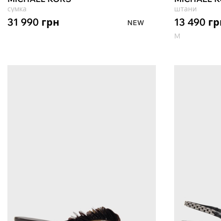
сумка
штани
31 990
грн
13 490
гр
NEW
M