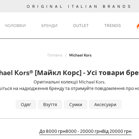
ORIGINAL ITALIAN BRANDS
ЧОЛОВІКИ
БРЕНДИ
OUTLET
TRENDS
Головна
Michael Kors
hael Kors® [Майкл Корс] - Усі товари бр
Оригінальні колекції Michael Kors.
іться на надходження
бренду та отримуйте повідомлення про н
Одяг
Взуття
Сумки
Аксесуари
До 8000 грн
8000 - 20000 грн
Від 20000 грн