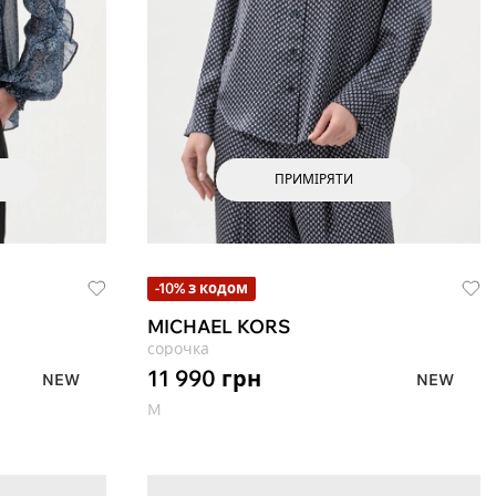
ПРИМІРЯТИ
-10% з кодом
MICHAEL KORS
сорочка
11 990
грн
NEW
NEW
M