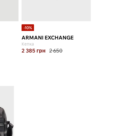
-10%
-50%
ARMANI EXCHANGE
EMPORIO ARMA
Кепка
Кепка
2 385
грн
2 650
1 943
грн
3 886