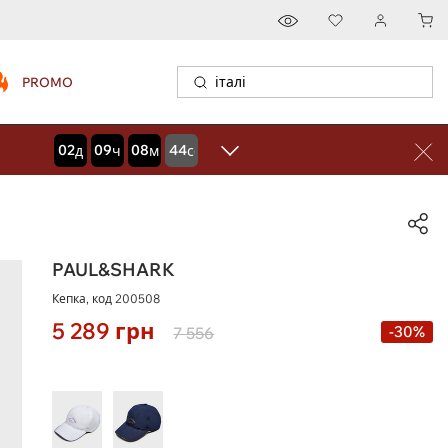
PROMO
02
09
08
43
дней
часов
минут
секунд
PAUL&SHARK
Кепка, код
200508
5 289
грн
-30%
7 556