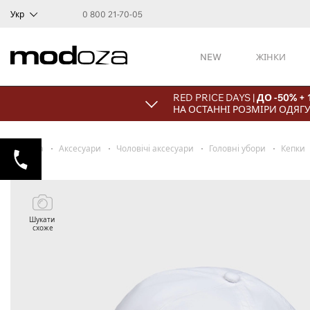
Укр
0 800 21-70-05
NEW
ЖІНКИ
RED PRICE DAYS |
ДО -50% 
НА ОСТАННІ РОЗМІРИ ОДЯГУ
Головна
Аксесуари
Чоловічі аксесуари
Головні убори
Кепки
Шукати
схоже