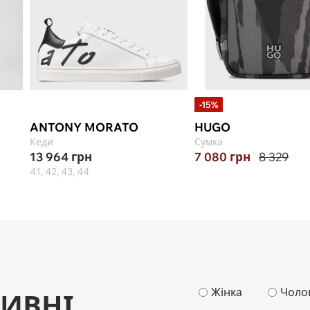
-15%
ANTONY MORATO
HUGO
Кеди
Сумка
13 964
грн
7 080
грн
8 329
41, 42, 43, 44
Жінка
Чоло
ИВНІ