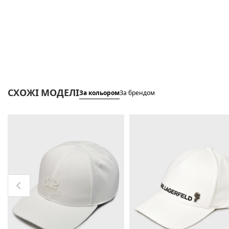
СХОЖІ МОДЕЛІ
За кольором
За брендом