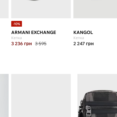
-10%
ARMANI EXCHANGE
KANGOL
Кепка
Кепка
3 236
грн
3 595
2 247
грн