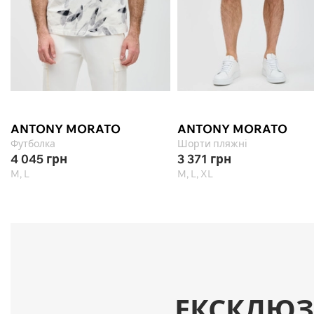
ANTONY MORATO
ANTONY MORATO
Футболка
Шорти пляжні
4 045
грн
3 371
грн
M, L
M, L, XL
ЕКСКЛЮЗ