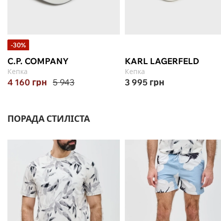
-30%
C.P. COMPANY
KARL LAGERFELD
Кепка
Кепка
4 160
грн
5 943
3 995
грн
ПОРАДА СТИЛІСТА