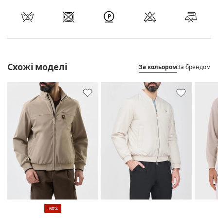
Схожі моделі
За кольором
За брендом
-50%