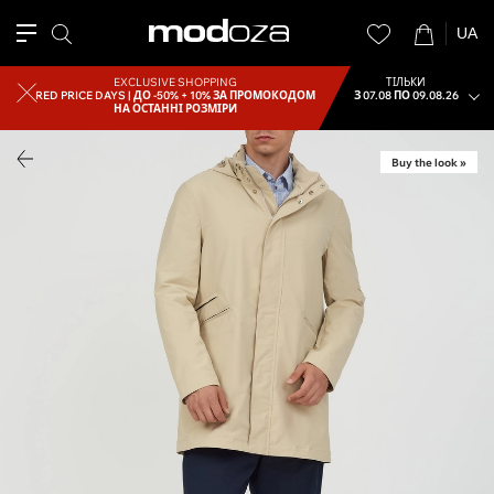
UA
EXCLUSIVE SHOPPING
ТІЛЬКИ
RED PRICE DAYS |
ДО -50% + 10% ЗА ПРОМОКОДОМ
З 07.08 ПО 09.08.26
НА ОСТАННІ РОЗМІРИ
Buy the look »