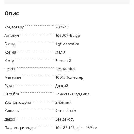
Опис
Код товару
200945
Артикул
165U07_beige
Бренд
Agf Marostica
Країна
Італія
Колір
Бежевий
Сезон
Весна-Літо
Матеріал
100% Поліестер
Рукав
Довгий
Застібка
Блискавка, гудзики
Вид капюшона
Зйомний
Кишень
2 зовнішніх
Декор
Без декору
Параметри моделі
104-82-103, зріст 189 см