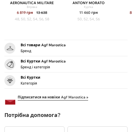
AERONAUTICA MILITARE
ANTONY MORATO
Вітрівка
Куртка
6 819
грн
13 638
11 460
грн
8
48, 50, 52, 54, 56, 58
50, 52, 54, 56
Всі товари Agf Marostica
Бренд
Всі Куртки Agf Marostica
Бренд і категорія
Всі Куртки
Категорія
Підписатися на новіки Agf Marostica »
Потрібна допомога?