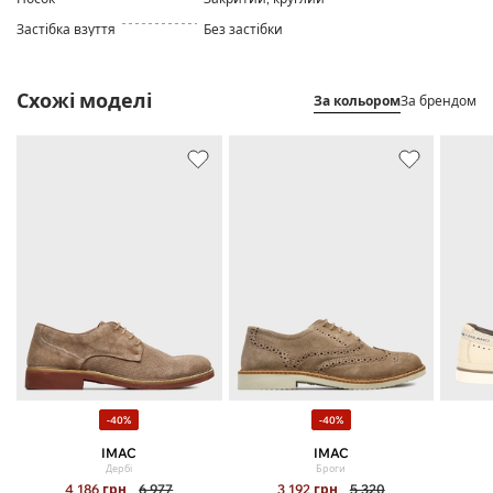
Застібка взуття
Без застібки
Схожі моделі
За кольором
За брендом
-40%
-40%
IMAC
IMAC
Дербі
Броги
4 186
грн
6 977
3 192
грн
5 320