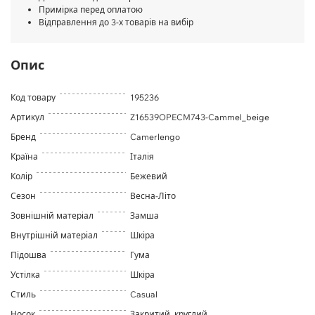
Примірка перед оплатою
Відправлення до 3-х товарів на вибір
Опис
Код товару
195236
Артикул
Z16539OPECM743-Cammel_beige
Бренд
Camerlengo
Країна
Італія
Колір
Бежевий
Сезон
Весна-Літо
Зовнішній матеріал
Замша
Внутрішній матеріал
Шкіра
Підошва
Гума
Устілка
Шкіра
Стиль
Casual
Носок
Закритий, круглий