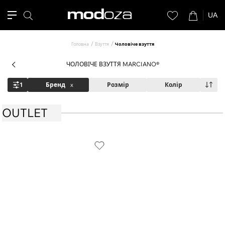
UA
Головна
Взуття
Чоловіче взуття
ЧОЛОВІЧЕ ВЗУТТЯ MARCIANO®
1
Бренд
x
Розмір
Колір
OUTLET