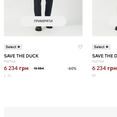
ПРИМІРЯТИ
Select ★
Select ★
SAVE THE DUCK
SAVE THE 
куртка
куртка
6 234
грн
6 234
грн
-60%
15 584
L
XL
M