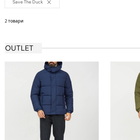
Save The Duck
2 товари
OUTLET