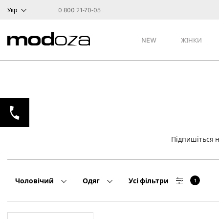
Укр
0 800 21-70-05
NEW
ЖІНКИ
Підпишіться 
Чоловічий
Одяг
Усі фільтри
1