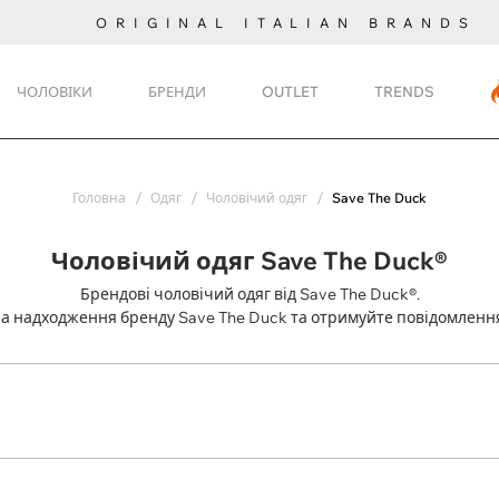
ORIGINAL ITALIAN BRANDS
ЧОЛОВІКИ
БРЕНДИ
OUTLET
TRENDS
Головна
Одяг
Чоловічий одяг
Save The Duck
Чоловічий одяг Save The Duck®
Брендові чоловічий одяг від Save The Duck®.
на надходження
бренду Save The Duck та отримуйте повідомленн