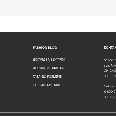
FASHION BLOG
КОНТА
ДОГЛЯД ЗА ВЗУТТЯМ
02002
,
вул. Ан
ДОГЛЯД ЗА ОДЯГОМ
CHICAG
пн.-нд.
ТАБЛИЦІ РОЗМІРІВ
ТАБЛИЦІ БРЕНДІВ
Call cen
0 800 2
пн.- нд.