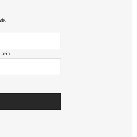
вік
або