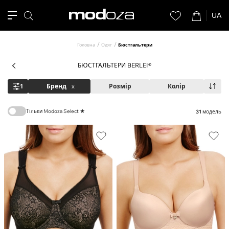
UA
Головна
Одяг
Бюстгальтери
БЮСТГАЛЬТЕРИ BERLEI®
1
Бренд
x
Розмір
Колір
Тільки Modoza Select ★
31
модель