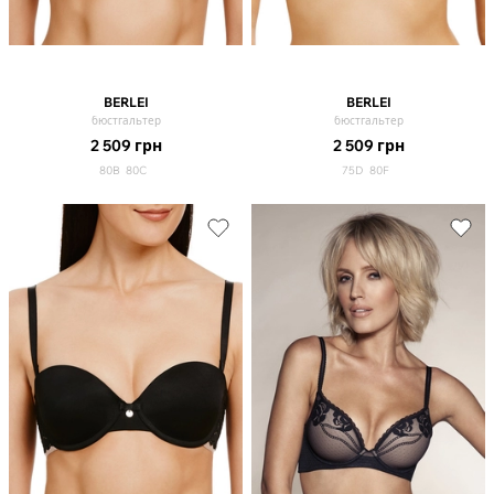
BERLEI
BERLEI
бюстгальтер
бюстгальтер
2 509
грн
2 509
грн
80B
80C
75D
80F