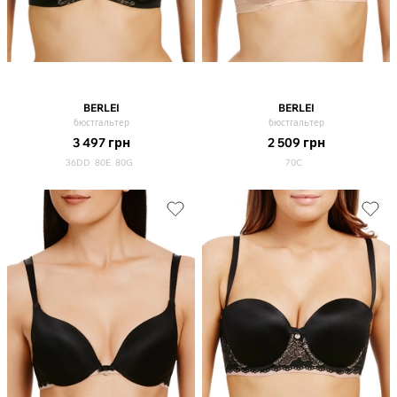
BERLEI
BERLEI
бюстгальтер
бюстгальтер
3 497
грн
2 509
грн
36DD
80E
80G
70C