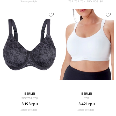
Багато розмірів
75E
75F
75H
75D
80G
80I
BERLEI
BERLEI
бюстгальтер
топ
3 193
грн
3 421
грн
Багато розмірів
Багато розмірів