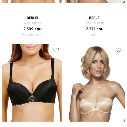
BERLEI
BERLEI
бюстгальтер
бюстгальтер
2 509
грн
2 371
грн
75D
80B
80C
32D