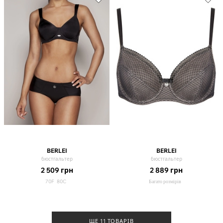
BERLEI
BERLEI
бюстгальтер
бюстгальтер
2 509
грн
2 889
грн
70F
80C
Багато розмірів
ЩЕ 11 ТОВАРІВ