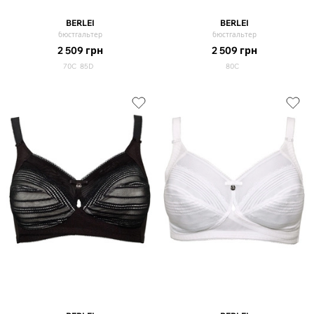
BERLEI
BERLEI
бюстгальтер
бюстгальтер
2 509
грн
2 509
грн
70C
85D
80C