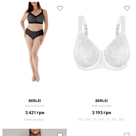
BERLEI
BERLEI
бюстгальтер
бюстгальтер
3 421
грн
3 193
грн
Багато розмірів
70G
70H
70I
75H
75I
80С
85С