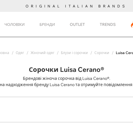
ORIGINAL ITALIAN BRANDS
ЧОЛОВІКИ
БРЕНДИ
OUTLET
TRENDS
ловна
Одяг
Жіночий одяг
Блузи і сорочки
Сорочки
Luisa Cer
Сорочки Luisa Cerano®
Брендові жіноча сорочка від Luisa Cerano®.
 на надходження
бренду Luisa Cerano та отримуйте повідомлення