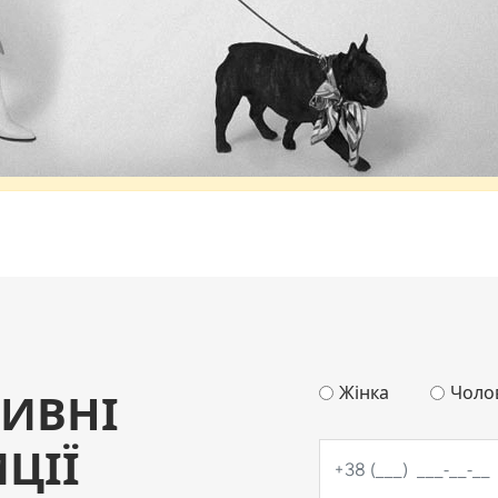
Жінка
Чоло
ИВНІ
ЦІЇ