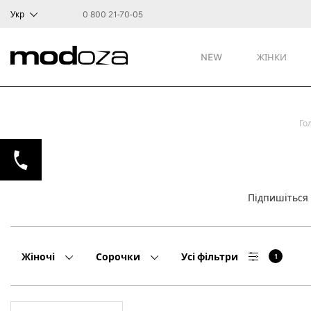
Укр
0 800 21-70-05
NEW
ЖІНКИ
Го
Підпишіться
Жіночі
Сорочки
Усі фільтри
1