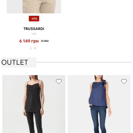
-45%
TRUSSARDI
топ
6 149
грн
11 180
S
M
OUTLET