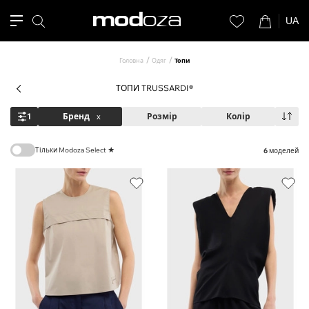
UA
Головна
Одяг
Топи
ТОПИ TRUSSARDI®
1
Бренд
x
Розмір
Колір
Тільки Modoza Select ★
6
моделей