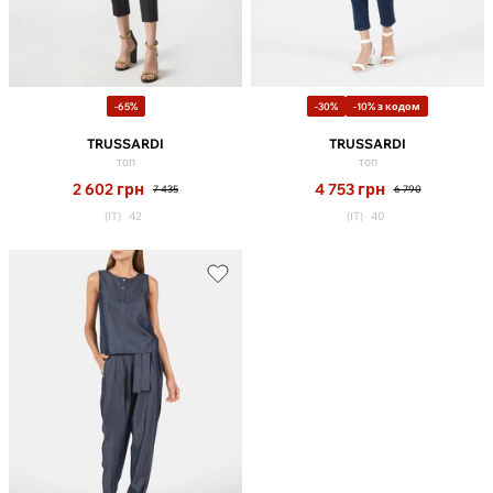
-65%
-30%
-10% з кодом
TRUSSARDI
TRUSSARDI
топ
топ
2 602
грн
4 753
грн
7 435
6 790
(IT)
42
(IT)
40