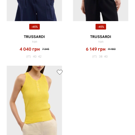
-45%
-45%
TRUSSARDI
TRUSSARDI
топ
топ
4 040
грн
6 149
грн
7 345
11 180
(IT)
40
42
(IT)
38
40