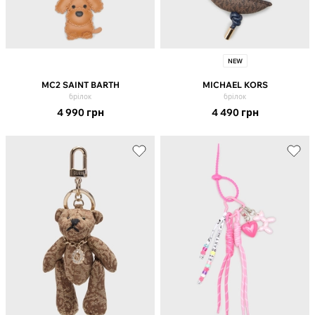
NEW
MC2 SAINT BARTH
MICHAEL KORS
брілок
брілок
4 990
грн
4 490
грн