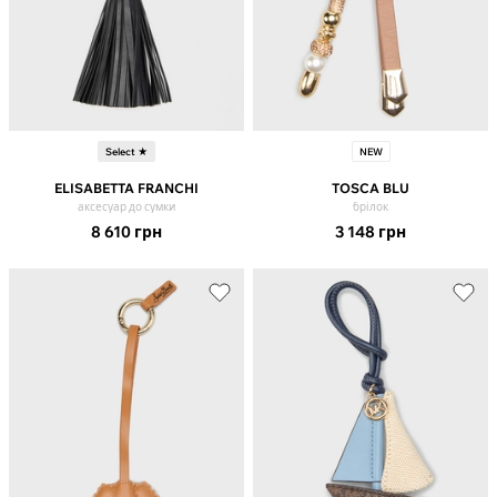
Select ★
NEW
ELISABETTA FRANCHI
TOSCA BLU
аксесуар до сумки
брілок
8 610
грн
3 148
грн