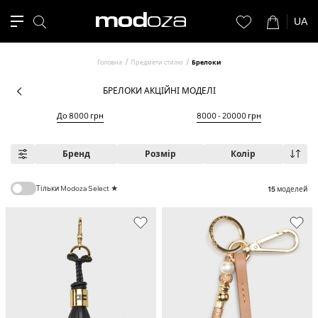
UA
Головна
Предмети стилю
Брелоки
БРЕЛОКИ АКЦІЙНІ МОДЕЛІ
До 8000 грн
8000 - 20000 грн
Бренд
Розмір
Колір
Тільки Modoza Select ★
15
моделей