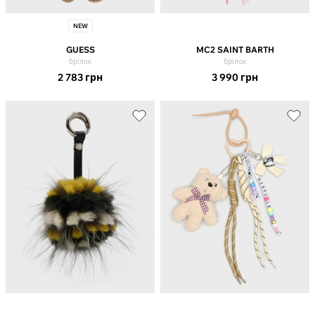
NEW
GUESS
MC2 SAINT BARTH
брілок
брілок
2 783
грн
3 990
грн