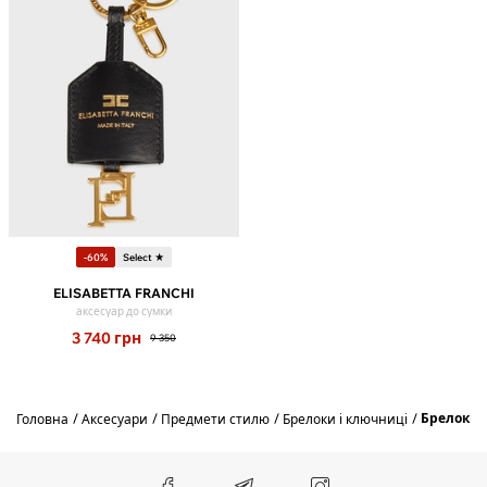
-60%
Select ★
ELISABETTA FRANCHI
аксесуар до сумки
3 740
грн
9 350
Брелоки
Головна
Аксесуари
Предмети стилю
Брелоки і ключниці