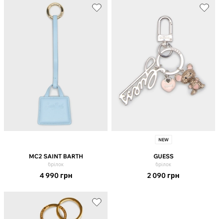
NEW
MC2 SAINT BARTH
GUESS
брілок
брілок
4 990
грн
2 090
грн