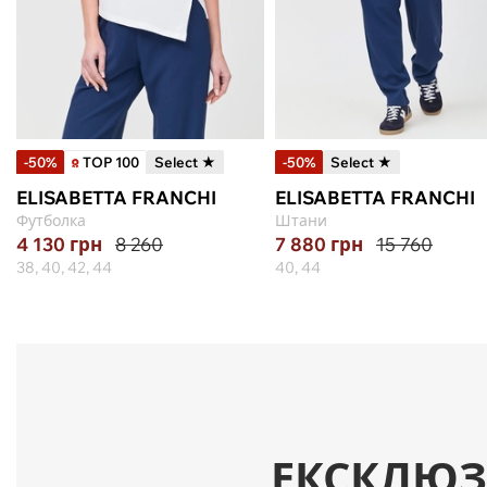
-50%
TOP 100
Select ★
-50%
Select ★
ELISABETTA FRANCHI
ELISABETTA FRANCHI
Футболка
Штани
4 130
грн
8 260
7 880
грн
15 760
38, 40, 42, 44
40, 44
ЕКСКЛЮЗ