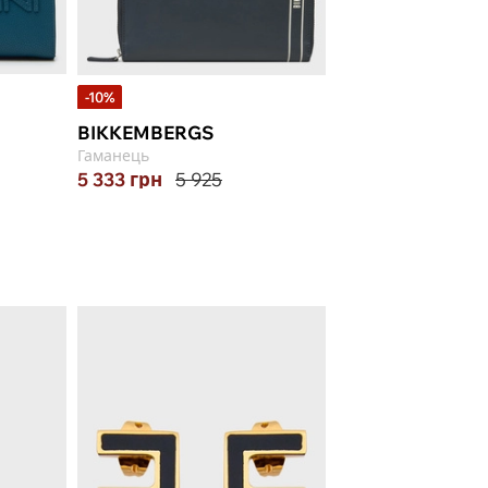
-10%
BIKKEMBERGS
PLINIO VISONA
Гаманець
Сумка
5 333
грн
5 925
19 900
грн