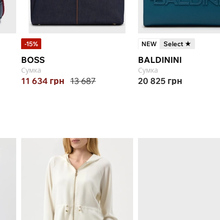
-15%
NEW
Select ★
BOSS
BALDININI
Сумка
Сумка
11 634
грн
13 687
20 825
грн