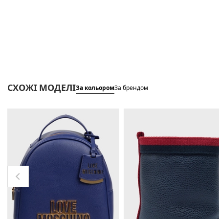
СХОЖІ МОДЕЛІ
За кольором
За брендом