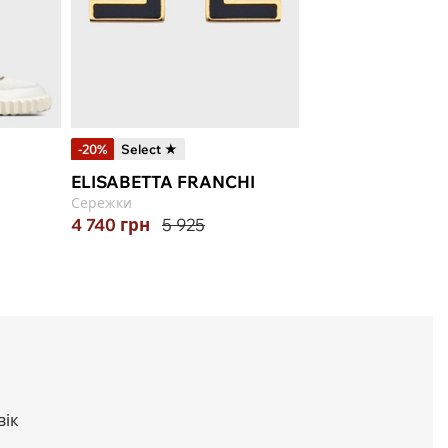
-20%
Select ★
ELISABETTA FRANCHI
Сережки
4 740
грн
5 925
вік