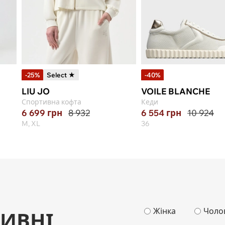
-25%
Select ★
-40%
LIU JO
VOILE BLANCHE
Спортивна кофта
Кеди
6 699
грн
8 932
6 554
грн
10 924
M, XL
36
Жінка
Чоло
ИВНІ