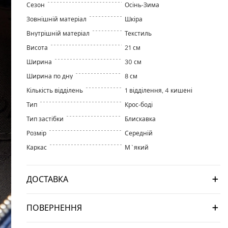
Сезон
Осінь-Зима
Зовнішній матеріал
Шкіра
Внутрішній матеріал
Текстиль
Висота
21 см
Ширина
30 см
Ширина по дну
8 см
Кількість відділень
1 відділення, 4 кишені
Тип
Крос-боді
Тип застібки
Блискавка
Розмір
Середній
Каркас
М`який
ДОСТАВКА
ПОВЕРНЕННЯ