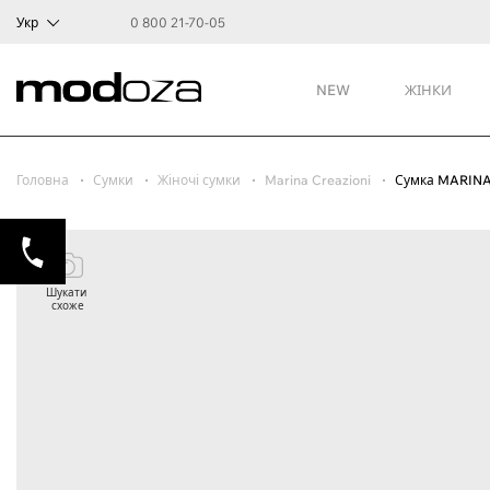
Укр
0 800 21-70-05
NEW
ЖІНКИ
Головна
Сумки
Жіночі сумки
Marina Creazioni
Сумка MARINA
Шукати
схоже