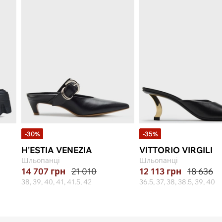
-30%
-35%
H'ESTIA VENEZIA
VITTORIO VIRGILI
Шльопанці
Шльопанці
14 707
грн
21 010
12 113
грн
18 636
38, 39, 40, 41, 41.5, 42
36.5, 37, 38, 38.5, 39, 40