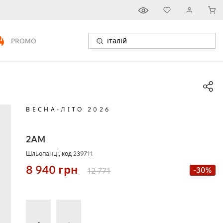
PROMO
ВЕСНА-ЛІТО 2026
2AM
Шльопанці, код
239711
8 940
грн
-30%
12 771