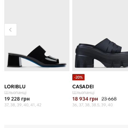
-20%
LORIBLU
CASADEI
Шльопанці
Шльопанці
19 228
грн
18 934
грн
23 668
37, 38, 39, 40, 41, 42
36, 37, 38, 38.5, 39, 40