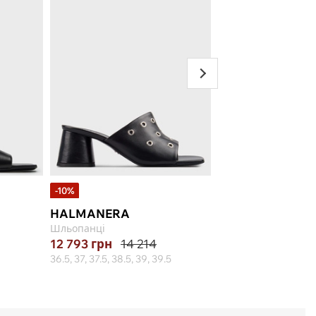
-10%
HALMANERA
LORIBLU
Шльопанці
Шльопанці
12 793
грн
14 214
18 354
грн
36.5, 37, 37.5, 38.5, 39, 39.5
37, 38, 39, 40, 41