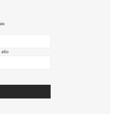
вік
або