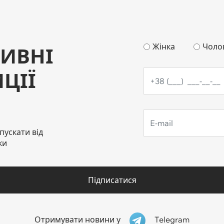
Жінка
Чоло
ИВНІ
ЦІЇ
пускати від
ки
Підписатися
Telegram
Отримувати новини у