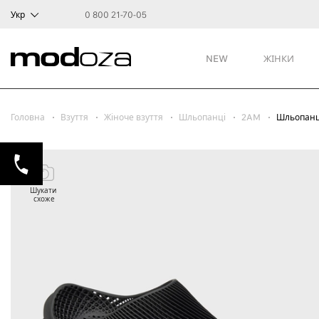
Укр
0 800 21-70-05
NEW
ЖІНКИ
Головна
Взуття
Жіноче взуття
Шльопанці
2AM
Шльопанц
Шукати
схоже