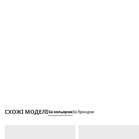
СХОЖІ МОДЕЛІ
За кольором
За брендом