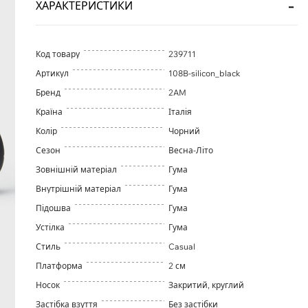
ХАРАКТЕРИСТИКИ
Код товару
239711
Артикул
108B-silicon_black
Бренд
2AM
Країна
Італія
Колір
Чорний
Сезон
Весна-Літо
Зовнішній матеріал
Гума
Внутрішній матеріал
Гума
Підошва
Гума
Устілка
Гума
Стиль
Casual
Платформа
2 см
Носок
Закритий, круглий
Застібка взуття
Без застібки