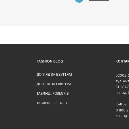
FASHION BLOG
КОНТА
ДОГЛЯД ЗА ВЗУТТЯМ
02002
,
вул. Ан
ДОГЛЯД ЗА ОДЯГОМ
CHICAG
пн.-нд.
ТАБЛИЦІ РОЗМІРІВ
ТАБЛИЦІ БРЕНДІВ
Call cen
0 800 2
пн.- нд.