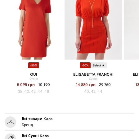
-50%
-50%
Select ★
OUI
ELISABETTA FRANCHI
EL
Сукня
Сукня
5 095
грн
10 190
14 880
грн
29 760
1
38, 40, 42, 44, 48
40, 42, 44
Всі товари Kaos
Бренд
Всі Сукні Kaos