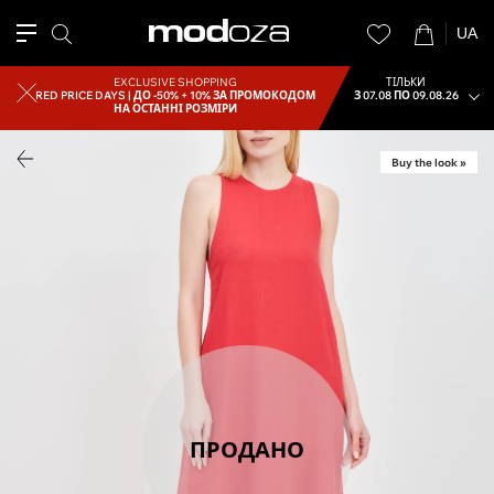
UA
EXCLUSIVE SHOPPING
ТІЛЬКИ
RED PRICE DAYS |
ДО -50% + 10% ЗА ПРОМОКОДОМ
З 07.08 ПО 09.08.26
НА ОСТАННІ РОЗМІРИ
Buy the look »
ПРОДАНО