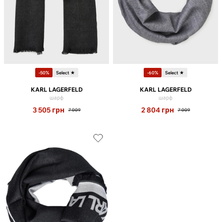
-50%
Select ★
-60%
Select ★
KARL LAGERFELD
KARL LAGERFELD
шарф
шарф
3 505
грн
2 804
грн
7 009
7 009