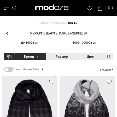
RU
Главная
Аксессуары
Шарфы
МУЖСКИЕ ШАРФЫ KARL LAGERFELD®
До 8000 грн
8000 - 20000 грн
1
Бренд
x
Размер
Цвет
Только Modoza Select ★
5
моделей