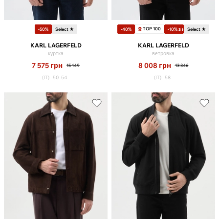
TOP 100
-50%
Select ★
-40%
-10% з кодом
Select ★
KARL LAGERFELD
KARL LAGERFELD
куртка
ветровка
7 575
грн
8 008
грн
15 149
13 346
(IT)
50
54
(IT)
58