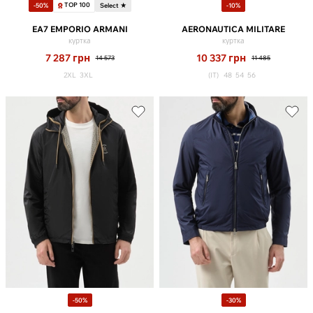
TOP 100
-50%
Select ★
-10%
EA7 EMPORIO ARMANI
AERONAUTICA MILITARE
куртка
куртка
7 287
грн
10 337
грн
14 573
11 485
2XL
3XL
(IT)
48
54
56
-50%
-30%