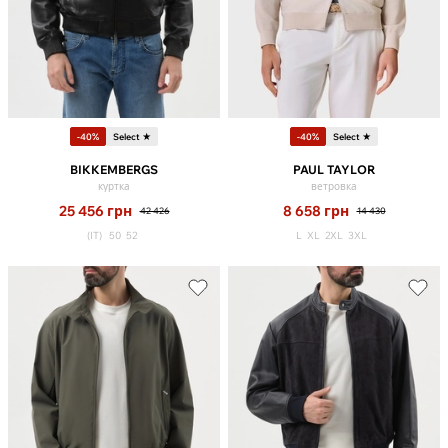
-40%
Select ★
-40%
Select ★
BIKKEMBERGS
PAUL TAYLOR
куртка
ветровка
25 456
грн
8 658
грн
42 426
14 430
(IT)
50
52
L
XL
2XL
3XL