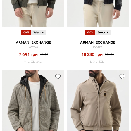
-50%
Select ★
-50%
Select ★
ARMANI EXCHANGE
ARMANI EXCHANGE
куртка
куртка
7 691
грн
18 230
грн
15 382
36 460
M
L
XL
2XL
L
XL
2XL