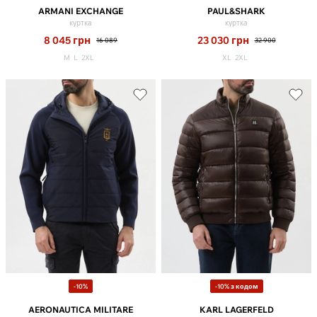
ARMANI EXCHANGE
PAUL&SHARK
куртка
куртка
8 045
грн
23 030
грн
16 089
32 900
M
L
2XL
XL
2XL
-10%
-10% з кодом
AERONAUTICA MILITARE
KARL LAGERFELD