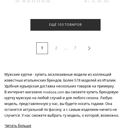
(IT)
48
50
52
54
56
58
M
L
XL
2XL
3XL
ЕЩЁ 100 ТОВАРОВ
1
2
...
7
Мужские куртки - купить эксклюзивные модели из коллекций
известных итальянских брендов. Более 578 моделей из Италии.
Удобная курьерская доставка нескольких товаров на примерку.
В интернет-магазине modoza.com вы сможете купить брендовую
куртку мужскую на любой случай и для любого сезона. Любую
модель, представленную у нас, вы будете носить годами. Она
останется актуальной по фасону, а с самым изделием ничего не
случится. У нас сможете выбрать ту модель, о которой, возможно,
давно уже мечтали. Чем так привлекательны итальянские куртки?
Читать больше
Почему их покупать лучше всего у нас? Разбираемся вместе…