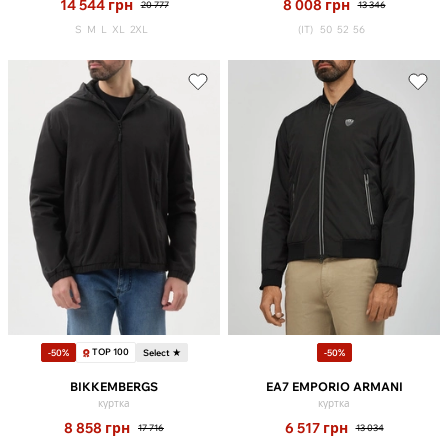
14 544
грн
8 008
грн
20 777
13 346
S
M
L
XL
2XL
(IT)
50
52
56
TOP 100
-50%
Select ★
-50%
BIKKEMBERGS
EA7 EMPORIO ARMANI
куртка
куртка
8 858
грн
6 517
грн
17 716
13 034