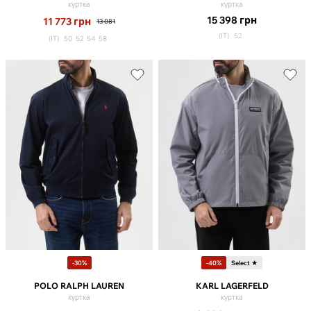
куртка
куртка
15 398
грн
11 773
грн
13 081
(IT)
52
(IT)
50
52
54
58
-30%
-40%
Select ★
POLO RALPH LAUREN
KARL LAGERFELD
куртка
куртка