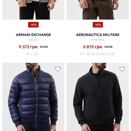
-40%
-50%
ARMANI EXCHANGE
AERONAUTICA MILITARE
куртка
ветровка
9 372
грн
6 819
грн
15 620
13 638
M
L
2XL
(IT)
48
50
52
54
56
58