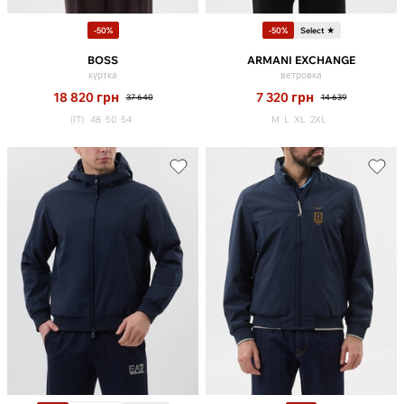
-50%
-50%
Select ★
BOSS
ARMANI EXCHANGE
куртка
ветровка
18 820
грн
7 320
грн
37 640
14 639
(IT)
48
50
54
M
L
XL
2XL