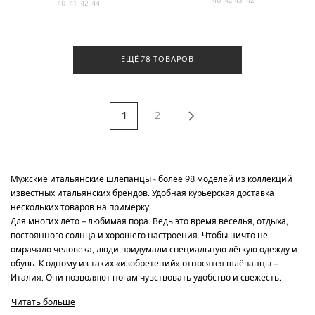
40
42-43
42
40
41
42
44
ЕЩЁ 78 ТОВАРОВ
1
2
Мужские итальянские шлепанцы - более 98 моделей из коллекций
известных итальянских брендов. Удобная курьерская доставка
нескольких товаров на примерку.
Для многих лето – любимая пора. Ведь это время веселья, отдыха,
постоянного солнца и хорошего настроения. Чтобы ничто не
омрачало человека, люди придумали специальную лёгкую одежду и
обувь. К одному из таких «изобретений» относятся шлёпанцы –
Италия. Они позволяют ногам чувствовать удобство и свежесть.
Особенно большим спросом пользуются брендовые мужские
Читать больше
шлёпанцы, ведь их не надо застёгивать, зашнуровывать. Просто