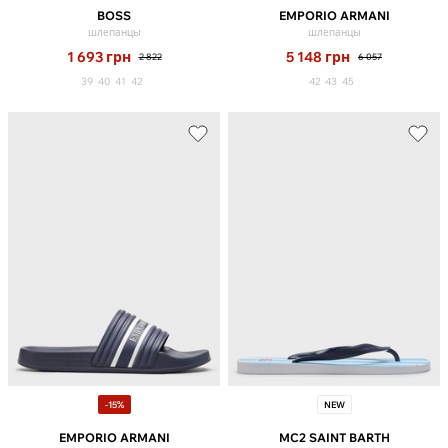
BOSS
EMPORIO ARMANI
шлепанцы
шлепанцы
1 693
грн
5 148
грн
2 822
6 057
39
40
41
42
42
43
45
-15%
NEW
EMPORIO ARMANI
MC2 SAINT BARTH