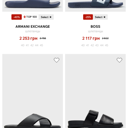
TOP 100
-40%
Select ★
-25%
Select ★
ARMANI EXCHANGE
BOSS
шлепанцы
шлепанцы
2 253
грн
2 117
грн
3 755
2 822
40
41
42
44
45
40
41
42
43
44
45