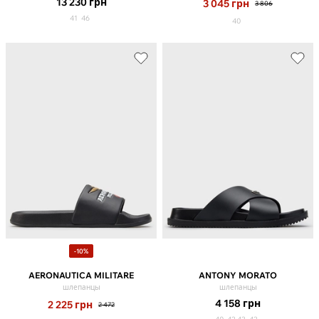
13 230
грн
3 045
грн
3 806
41
46
40
-10%
AERONAUTICA MILITARE
ANTONY MORATO
шлепанцы
шлепанцы
4 158
грн
2 225
грн
2 472