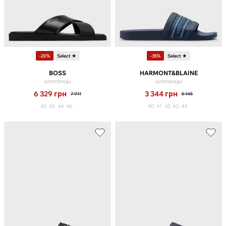
-20%
Select ★
-35%
Select ★
BOSS
HARMONT&BLAINE
шлепанцы
шлепанцы
6 329
грн
3 344
грн
7 911
5 145
40
43
44
46
40
41
42
43
44