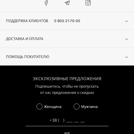
MODOZA.com. Здесь имеется удобная система оплаты товара, а
также лёгкие условия его возврата. Вещи можно примерить перед
покупкой и убедиться в том, что выбранный размер – именно Ваш.
ПОДДЕРЖКА КЛИЕНТОВ
0 800 21-70-05
Мы предоставляем возможность приобретения обуви в кредит без
переплат, а также доставляем заказы по всей территории Украины
ДОСТАВКА И ОПЛАТА
бесплатно. Поэтому выбирайте MODOZA.com и получайте
удовольствие от качественных обновок!
ПОМОЩЬ ПОКУПАТЕЛЮ
ЭКСКЛЮЗИВНЫЕ ПРЕДЛОЖЕНИЯ
Подпишитесь, чтобы не пропускать
от нас предложения о скидках
Женщина
Мужчина
или