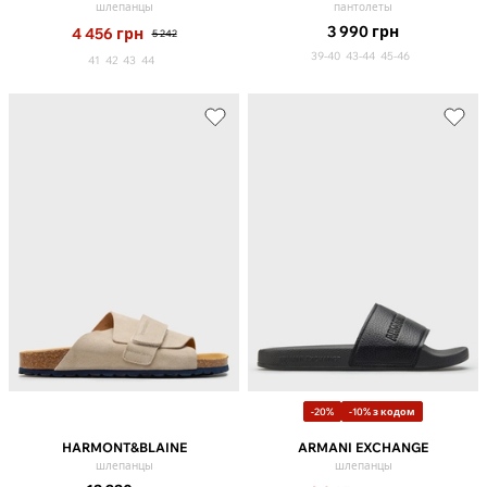
шлепанцы
пантолеты
3 990
грн
4 456
грн
5 242
39-40
43-44
45-46
41
42
43
44
-20%
-10% з кодом
HARMONT&BLAINE
ARMANI EXCHANGE
шлепанцы
шлепанцы