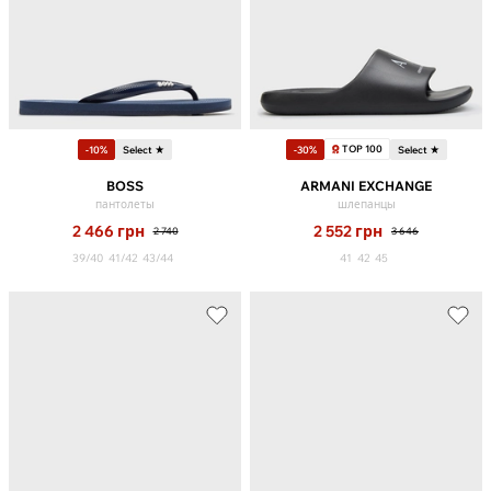
TOP 100
-10%
Select ★
-30%
Select ★
BOSS
ARMANI EXCHANGE
пантолеты
шлепанцы
2 466
грн
2 552
грн
2 740
3 646
39/40
41/42
43/44
41
42
45