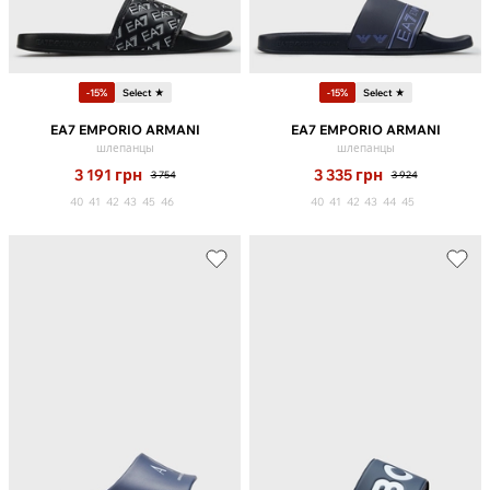
-15%
Select ★
-15%
Select ★
EA7 EMPORIO ARMANI
EA7 EMPORIO ARMANI
шлепанцы
шлепанцы
3 191
грн
3 335
грн
3 754
3 924
40
41
42
43
45
46
40
41
42
43
44
45