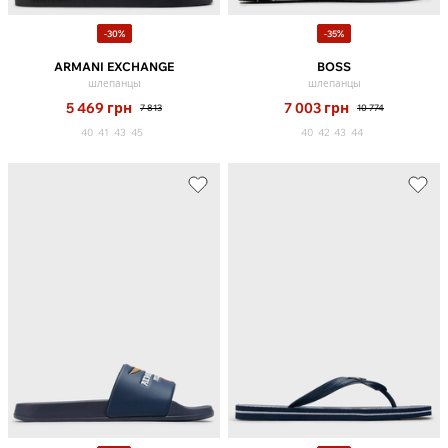
-30%
-35%
ARMANI EXCHANGE
BOSS
шлепанцы
шлепанцы
5 469
грн
7 003
грн
7 813
10 774
40
41
43
45
40
42
43
44