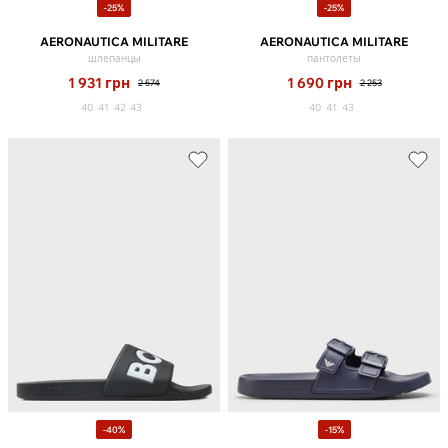
-25%
-25%
AERONAUTICA MILITARE
AERONAUTICA MILITARE
шлепанцы
пантолеты
1 931
грн
1 690
грн
2 574
2 253
40
41
42
43
40
41
43
-40%
-15%