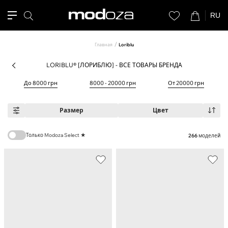
RU
Главная
Loriblu
LORIBLU® [ЛОРИБЛЮ] - ВСЕ ТОВАРЫ БРЕНДА
До 8000 грн
8000 - 20000 грн
От 20000 грн
Размер
Цвет
Только Modoza Select ★
266
моделей