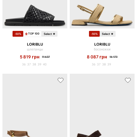
TOP 100
-50%
Select ★
-50%
Select ★
LORIBLU
LORIBLU
шлепанцы
босоножки
5 819
грн
8 087
грн
11 637
16 173
36
37
38
39
40
36
37
38
39