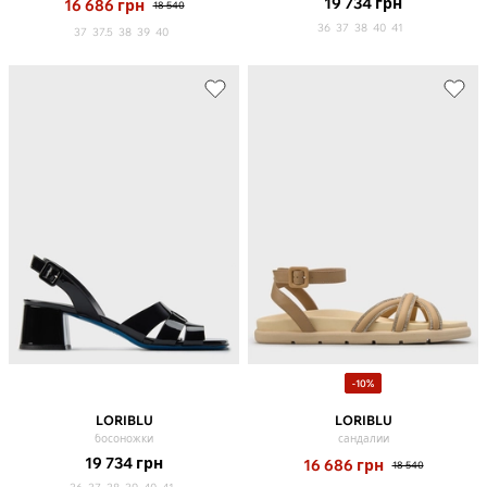
19 734
грн
16 686
грн
18 540
36
37
38
40
41
37
37.5
38
39
40
-10%
LORIBLU
LORIBLU
босоножки
сандалии
19 734
грн
16 686
грн
18 540