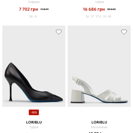
лоферы
туфли
7 702
грн
16 686
грн
11 849
18 540
38
41
36
37
37.5
39
40
-10%
LORIBLU
LORIBLU
туфли
босоножки