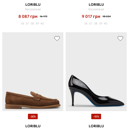
LORIBLU
LORIBLU
босоножки
босоножки
8 087
грн
9 017
грн
16 173
18 034
36
37
38
39
40
36
37
38
39
40
-35%
-10%
LORIBLU
LORIBLU