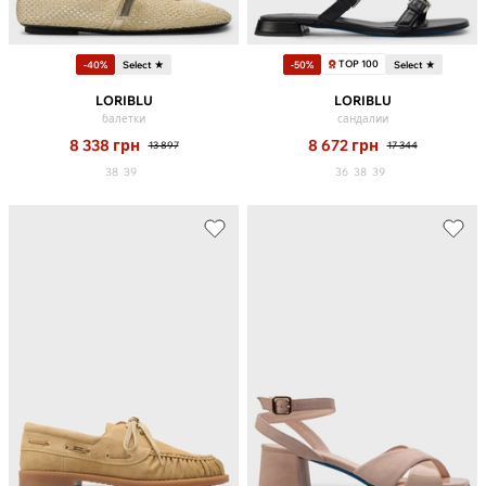
TOP 100
-40%
Select ★
-50%
Select ★
LORIBLU
LORIBLU
балетки
сандалии
8 338
грн
8 672
грн
13 897
17 344
38
39
36
38
39