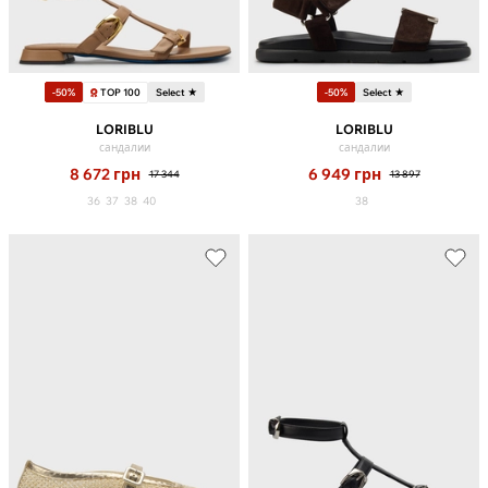
TOP 100
-50%
Select ★
-50%
Select ★
LORIBLU
LORIBLU
сандалии
сандалии
8 672
грн
6 949
грн
17 344
13 897
36
37
38
40
38