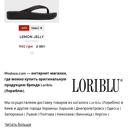
-60%
Select ★
LEMON JELLY
Пантолеты
940
грн
2 351
38
Modoza.com — интернет-магазин,
где можно купить оригинальную
продукцию бренда Loriblu
(Лориблю).
Мы осуществляем доставку товаров из каталога Loriblu (Лориблю) в
Киев и другие города Украины: Харьков | Днепропетровск | Одесса |
Запорожье | Львов | Полтава | Николаев | Винница | Херсон |
Черкассы.
Читать больше