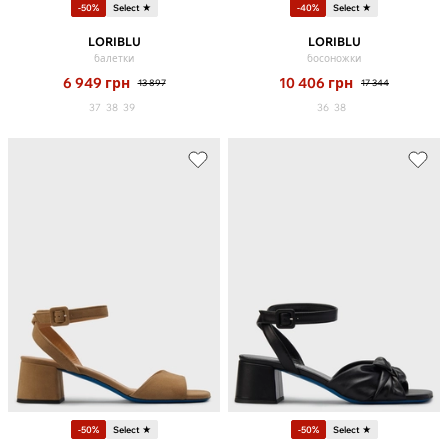
-50%
Select ★
-40%
Select ★
LORIBLU
LORIBLU
балетки
босоножки
6 949
грн
10 406
грн
13 897
17 344
37
38
39
36
38
-50%
Select ★
-50%
Select ★