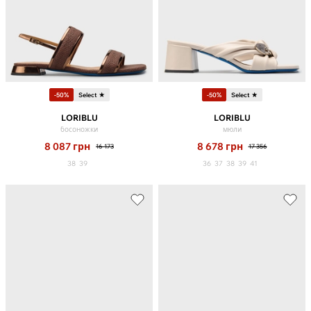
-50%
Select ★
-50%
Select ★
LORIBLU
LORIBLU
босоножки
мюли
8 087
грн
8 678
грн
16 173
17 356
38
39
36
37
38
39
41