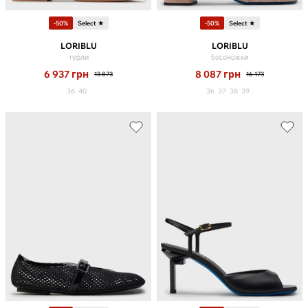
-50%
Select ★
-50%
Select ★
LORIBLU
LORIBLU
туфли
босоножки
6 937
грн
8 087
грн
13 873
16 173
36
40
36
37
38
39