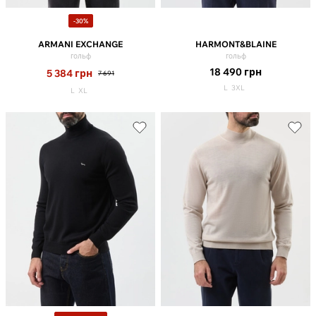
-30%
ARMANI EXCHANGE
HARMONT&BLAINE
гольф
гольф
18 490
грн
5 384
грн
7 691
L
3XL
L
XL