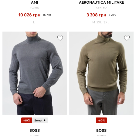
AMI
AERONAUTICA MILITARE
гольф
свитер
10 026
грн
3 308
грн
16 710
8 269
L
M
2XL
3XL
-60%
Select ★
-60%
BOSS
BOSS
гольф
гольф