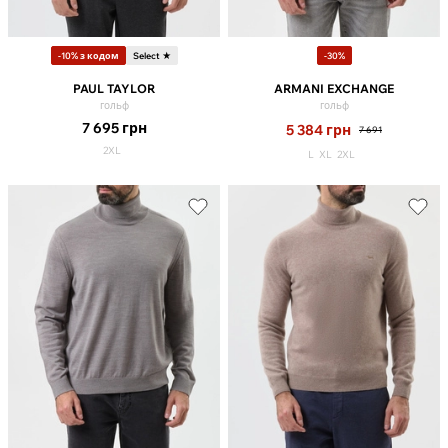
-10% з кодом
Select ★
-30%
PAUL TAYLOR
ARMANI EXCHANGE
гольф
гольф
7 695
грн
5 384
грн
7 691
2XL
L
XL
2XL