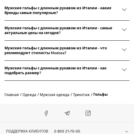
Брендовые мужские гольфы – уместная основа вашего образа
Мужские гольфы с длинным рукавом из Италии - какие
бренды самые популярные?
Различают следующие виды мужских гольфов:
Мужские гольфы с длинным рукавом из Италии - самые
однотонные – такие модели смотрятся великолепно, они могут
актуальные цены на сегодня?
стать основой любого образа, поэтому у каждого мужчины
должна быть хотя бы одна водолазка нейтрального базового
цвета;
Мужские гольфы с длинным рукавом из Италии - что
рекомендуют стилисты Modoza?
с декором – перед может быть украшен ромбами, полоской или
другим модным принтом;
Мужские гольфы с длинным рукавом из Италии - как
теплый – это шерстяные или кашемировые модели, в такой
подобрать размер?
одежде вам будет тепло даже в прохладное время года;
демисезонный – тонкий хлопок сделает эту вещь максимально
приятной к телу, такую водолазку можно одеть даже
Гольфы
Главная
Одежда
Мужская одежда
Трикотаж
прохладным летним вечером.
Как выбрать брендовый мужской гольф
При выборе мужского гольфа важно учитывать некоторые нюансы.
Вот некоторые моменты, на которые нужно обратить внимание:
ПОДДЕРЖКА КЛИЕНТОВ
0 800 21-70-05