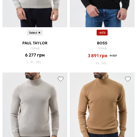
Select ★
-60%
PAUL TAYLOR
BOSS
гольф
гольф
6 277
грн
3 891
грн
9 727
L
XL
2XL
XL
3XL