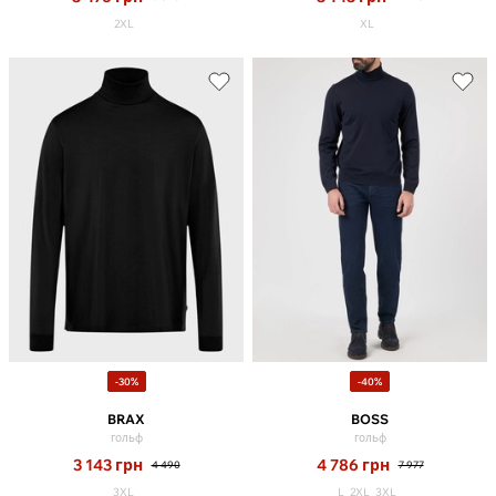
2XL
XL
-30%
-40%
BRAX
BOSS
гольф
гольф
3 143
грн
4 786
грн
4 490
7 977
3XL
L
2XL
3XL