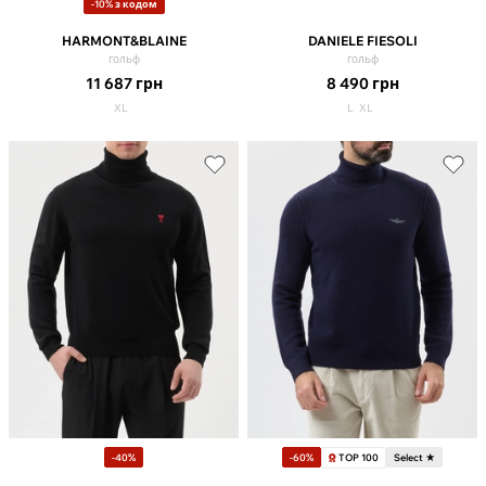
-10% з кодом
HARMONT&BLAINE
DANIELE FIESOLI
гольф
гольф
11 687
грн
8 490
грн
XL
L
XL
TOP 100
-40%
-60%
Select ★