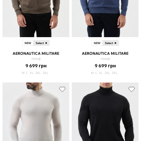
NEW
Select ★
NEW
Select ★
AERONAUTICA MILITARE
AERONAUTICA MILITARE
гольф
гольф
9 699
грн
9 699
грн
M
L
XL
2XL
3XL
M
L
XL
2XL
3XL