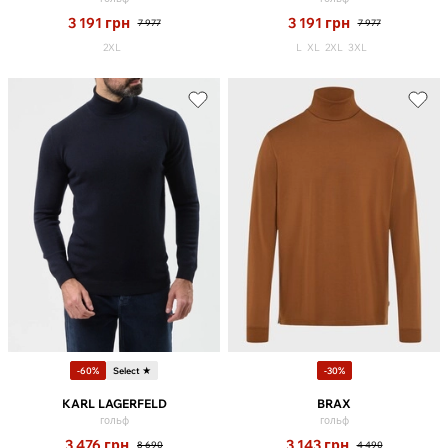
3 191
грн
3 191
грн
7 977
7 977
2XL
L
XL
2XL
3XL
-60%
Select ★
-30%
KARL LAGERFELD
BRAX
гольф
гольф
3 476
грн
3 143
грн
8 690
4 490