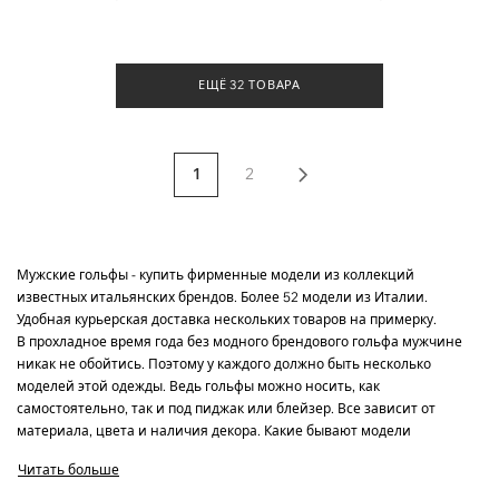
ЕЩЁ 32 ТОВАРА
1
2
Мужские гольфы - купить фирменные модели из коллекций
известных итальянских брендов. Более 52 модели из Италии.
Удобная курьерская доставка нескольких товаров на примерку.
В прохладное время года без модного брендового гольфа мужчине
никак не обойтись. Поэтому у каждого должно быть несколько
моделей этой одежды. Ведь гольфы можно носить, как
самостоятельно, так и под пиджак или блейзер. Все зависит от
материала, цвета и наличия декора. Какие бывают модели
брендовых мужских гольфов? Почему покупать их лучше всего на
Читать больше
Modoza? Запоминайте…