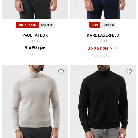
-10% з кодом
Select ★
-60%
Select ★
PAUL TAYLOR
KARL LAGERFELD
свитер
гольф
9 690
грн
3 996
грн
9 990
3XL
L
XL
2XL