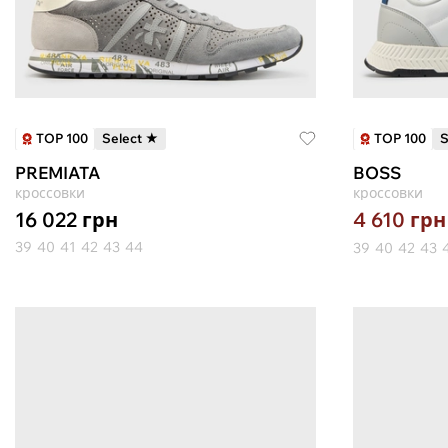
TOP 100
TOP 100
Select ★
S
PREMIATA
BOSS
кроссовки
кроссовки
16 022
грн
4 610
грн
39
40
41
42
43
44
39
40
42
43