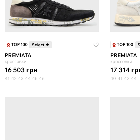
TOP 100
TOP 100
Select ★
S
PREMIATA
PREMIATA
кроссовки
кроссовки
16 503
грн
17 314
гр
41
42
43
44
45
46
40
41
42
44