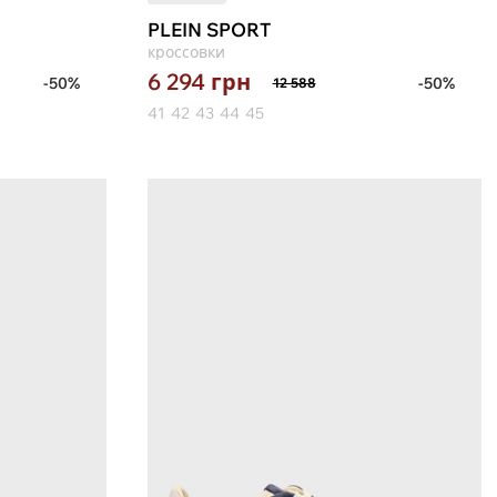
PLEIN SPORT
кроссовки
6 294
грн
-50%
-50%
12 588
41
42
43
44
45