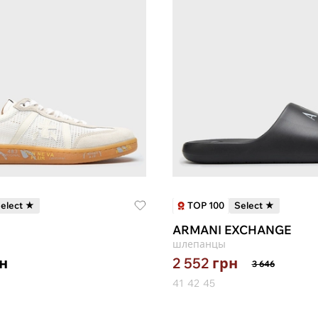
TOP 100
elect ★
Select ★
ARMANI EXCHANGE
шлепанцы
н
2 552
грн
3 646
41
42
45