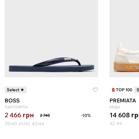
TOP 100
Select ★
S
BOSS
PREMIATA
пантолеты
кеды
14 608
гр
2 466
грн
-10%
2 740
42
44
39/40
41/42
43/44