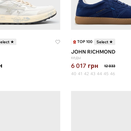
TOP 100
elect ★
Select ★
JOHN RICHMOND
кеды
н
6 017
грн
12 033
40
41
42
43
44
45
46