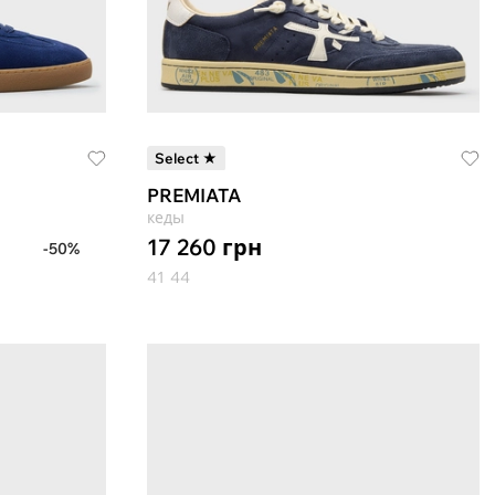
Select ★
PREMIATA
кеды
17 260
грн
-50%
41
44