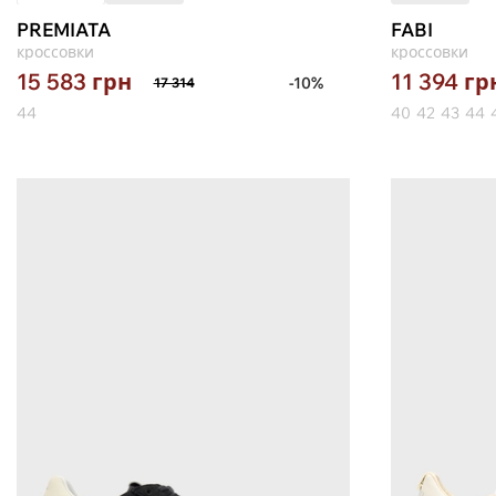
PREMIATA
FABI
кроссовки
кроссовки
15 583
грн
11 394
гр
-10%
17 314
44
40
42
43
44