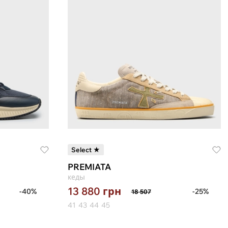
Select ★
PREMIATA
кеды
13 880
грн
-40%
-25%
18 507
41
43
44
45