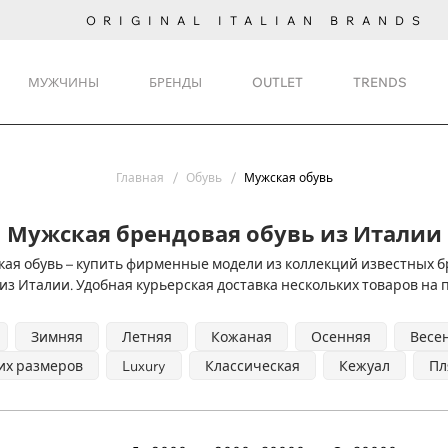
ORIGINAL ITALIAN BRANDS
МУЖЧИНЫ
БРЕНДЫ
OUTLET
TRENDS
Главная
Обувь
Мужская обувь
Мужская брендовая обувь из Италии
ая обувь – купить фирменные модели из коллекций известных б
из Италии. Удобная курьерская доставка нескольких товаров на 
Зимняя
Летняя
Кожаная
Осенняя
Весе
х размеров
Luxury
Классическая
Кежуал
Пл