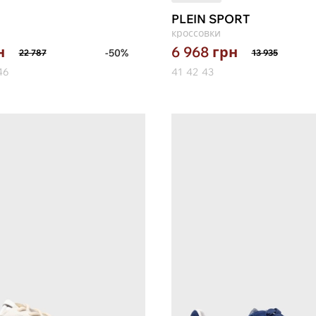
PLEIN SPORT
кроссовки
н
6 968
грн
-50%
22 787
13 935
46
41
42
43