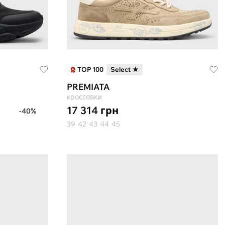
TOP 100
Select ★
PREMIATA
кроссовки
17 314
грн
-40%
39
42
43
44
45