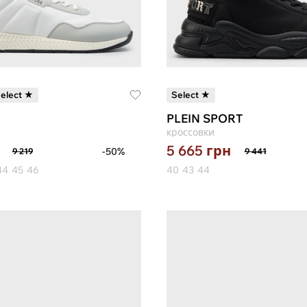
elect ★
Select ★
PLEIN SPORT
кроссовки
5 665
грн
-50%
9 219
9 441
44
45
46
40
43
44