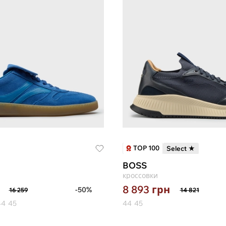
TOP 100
Select ★
BOSS
кроссовки
8 893
грн
-50%
16 259
14 821
44
45
44
45