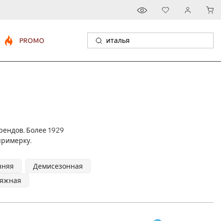
PROMO
рендов. Более 1929
примерку.
нняя
Демисезонная
яжная