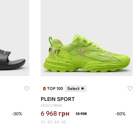
TOP 100
Select ★
PLEIN SPORT
кроссовки
6 968
грн
-30%
-50%
13 935
41
43
44
45