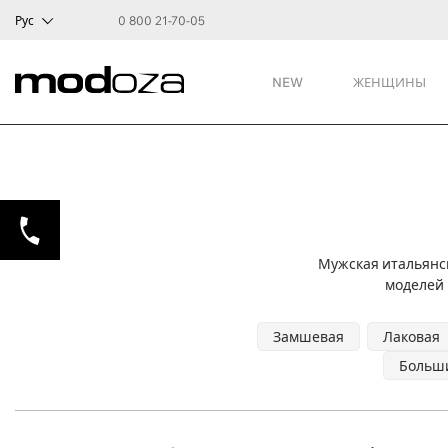
Рус
0 800 21-70-05
NEW
ЖЕНЩИНЫ
Мужская итальянск
моделей 
Замшевая
Лаковая
Больши