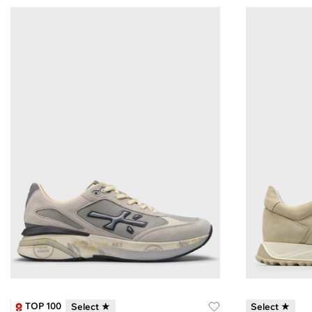
TOP 100
Select ★
Select ★