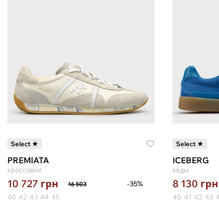
Select ★
Select ★
PREMIATA
ICEBERG
кроссовки
кеды
10 727
грн
8 130
грн
-35%
16 503
40
42
43
44
45
40
41
42
43