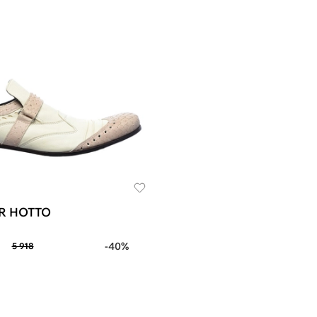
R HOTTO
-40%
5 918