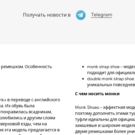
Telegram
Получать новости в
м ремешком. Особенность
monk strap shoe – мод
подходит для официал
double monk strap sho
уникальных повседнев
С чем носить монки
nk» в переводе с английского
а. Их обувь была
Monk Shoes – эффектная мод
 понравилась всадникам,
поэтому дополнять этими ту
полюбились и другим слоям
туфли идеальны для официал
верховой езды, чем на
замшевые и широкие модели 
я эта модель предлагается в
двумя ремешками более униве