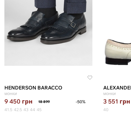
HENDERSON BARACCO
ALEXANDE
монки
монки
9 450
грн
3 551
грн
-50%
18 899
41.5
42.5
43
44
45
40