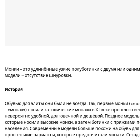
Монки – это удлинённые узкие полуботинки с двумя или одни
модели – отсутствие шнуровки.
История
Обувью для элиты они были не всегда. Так, первые монки («mo
– «монах») носили католические монахи в XI веке прошлого век
невероятно удобной, долговечной и дешёвой. Позднее модель
которые носили высокие монки, а затем ботинки с пряжками 
населения. Современные модели больше похожи на обувь для 
простенькие варианты, которые предпочитали монахи. Сегодн