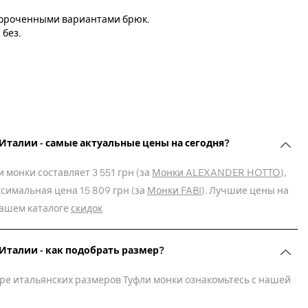
укороченными вариантами брюк.
 без.
Италии - самые актуальные цены на сегодня?
монки составляет 3 551 грн (за
Монки ALEXANDER HOTTO
),
ксимальная цена 15 809 грн (за
Монки FABI
). Лучшие цены на
нашем каталоге
скидок
Италии - как подобрать размер?
ре итальянских размеров Туфли монки ознакомьтесь с нашей