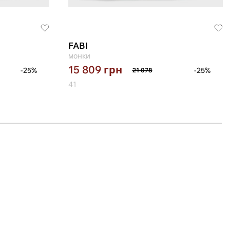
FABI
монки
15 809
грн
-25%
-25%
21 078
41