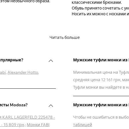
 этом необычного образа.
классическими брюками.
Обувь принято сочетать с 
Носить их можно с носками и
Читать больше
опулярные?
Мужские туфли монки из 
abi
,
Alexander Hotto
,
Минимальная цена на Туфли 
средняя цена 12 161 грн, ма
Туфли монки вы найдете в 
исты Modoza?
Мужские туфли монки из 
 KARL LAGERFELD 225478 -
Чтобы не ошибиться в выбо
- 15 809 грн
.;
Монки FABI
таблицей