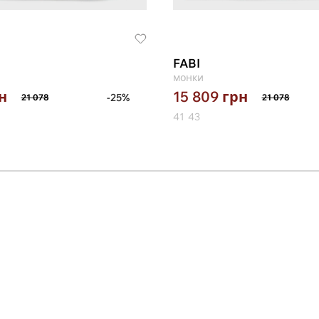
FABI
монки
н
15 809
грн
-25%
21 078
21 078
41
43