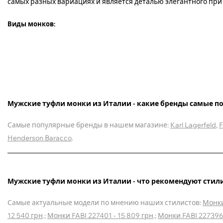
самых разных вариациях и является деталью элегантного при
Виды монков:
Мужские туфли монки из Италии - какие бренды самые п
Самые популярные бренды в нашем магазине:
Karl Lagerfeld
,
F
Henderson Baracco
.
Мужские туфли монки из Италии - что рекомендуют стил
Самые актуальные модели по мнению наших стилистов:
Монки
12 540 грн
.;
Монки FABI 227401 - 15 809 грн
.;
Монки FABI 227396 