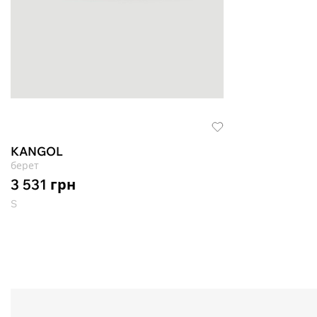
KANGOL
берет
3 531
грн
S