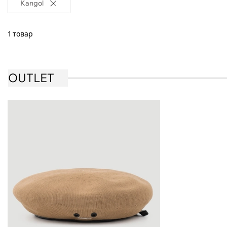
Kangol
1 товар
OUTLET