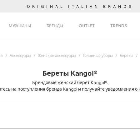
ORIGINAL ITALIAN BRANDS
МУЖЧИНЫ
БРЕНДЫ
OUTLET
TRENDS
ая
Аксессуары
Женские аксессуары
Головные уборы
Береты
Береты Kangol®
Брендовые женский берет Kangol®.
тесь на поступления
бренда Kangol и получайте уведомления о 