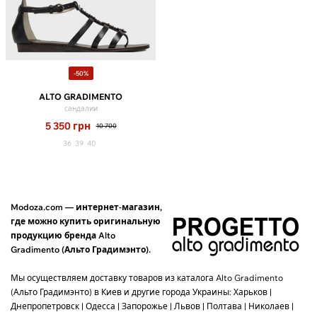
-50%
ALTO GRADIMENTO
сандалии
5 350
грн
10 700
36
39
40
Modoza.com — интернет-магазин,
где можно купить оригинальную
продукцию бренда Alto
Gradimento (Альто Градимэнто).
Мы осуществляем доставку товаров из каталога Alto Gradimento
(Альто Градимэнто) в Киев и другие города Украины: Харьков |
Днепропетровск | Одесса | Запорожье | Львов | Полтава | Николаев |