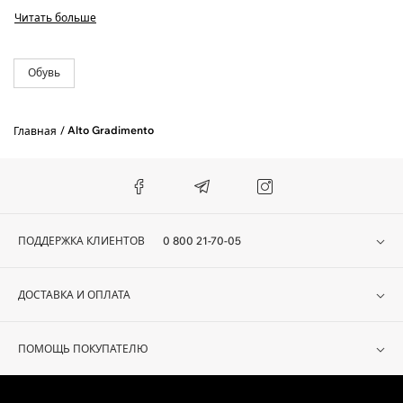
Винница | Херсон | Черкассы.
Читать больше
За 1 раз мы доставляем до 3 пар обуви, или до 5 единиц одежды.
Обувь
Alto Gradimento
Главная
ПОДДЕРЖКА КЛИЕНТОВ
0 800 21-70-05
ДОСТАВКА И ОПЛАТА
ПОМОЩЬ ПОКУПАТЕЛЮ