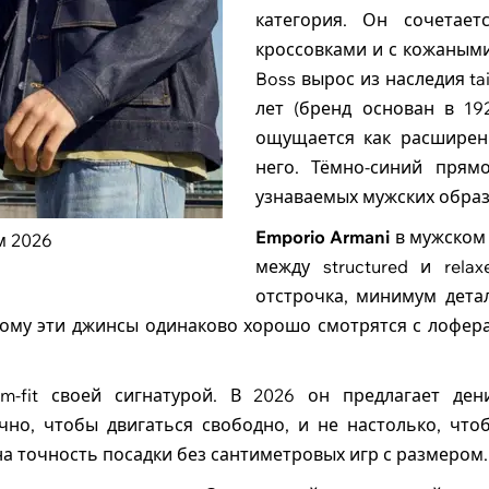
категория. Он сочетае
кроссовками и с кожаными
Boss вырос из наследия ta
лет (бренд основан в 19
ощущается как расширени
него. Тёмно-синий пря
узнаваемых мужских образ
Emporio Armani
в мужском 
м 2026
между structured и relax
отстрочка, минимум детал
ому эти джинсы одинаково хорошо смотрятся с лоферам
m-fit своей сигнатурой. В 2026 он предлагает де
но, чтобы двигаться свободно, и не настолько, чт
а точность посадки без сантиметровых игр с размером.