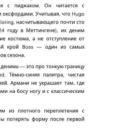
тся с пиджаком. Он читается с
 оксфордами. Учитывая, что Hugo
iloring, насчитывающего почти сто
24 году в Меттингене), их деним
е костюма, а не отступление от
мой крой Boss — один из самых
ов сезона.
денимe — это про тонкую границу
ed. Тёмно-синяя палитра, чистая
ей. Армани не украшает там, где
и на босу ногу и с классическим
ним из плотного переплетения с
обы потерять форму после первой