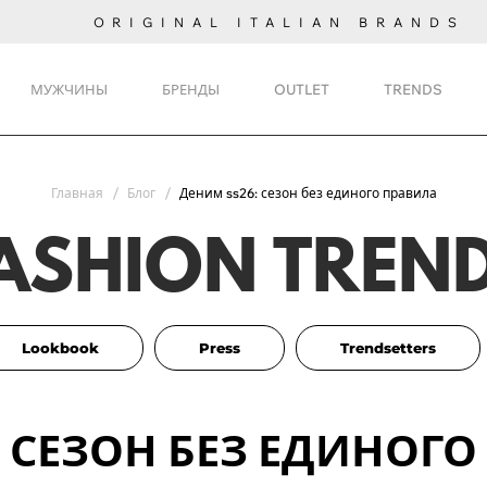
ORIGINAL ITALIAN BRANDS
МУЖЧИНЫ
БРЕНДЫ
OUTLET
TRENDS
Главная
Блог
Деним ss26: сезон без единого правила
ASHION TREN
Lookbook
Press
Trendsetters
 СЕЗОН БЕЗ ЕДИНОГО