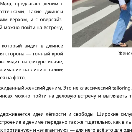
Mara, предлагает деним с
ттенками. Такие джинсы
ким верхом, и с оверсайз-
й можно пойти на встречу,
 который видит в джинсе
Женск
ная сторона — точный крой
выглядит на фигуре иначе,
внимание на линию талии:
ся на фото.
жиданный женский деним. Это не классический tailoring,
жинсах можно пойти на деловую встречу и выглядеть т
ерживается идеи лёгкости и свободы. Широкие силу
троение в дениме передано так же тщательно, как в ль
«спортивную» и «элегантную» — для него всё это для одн