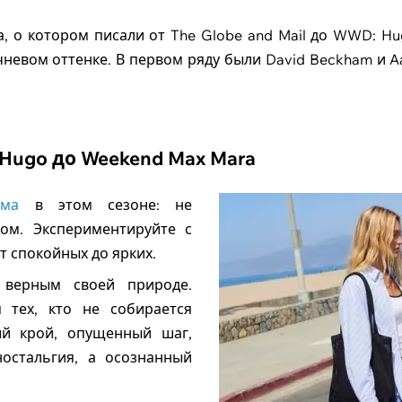
, о котором писали от The Globe and Mail до WWD: H
невом оттенке. В первом ряду были David Beckham и Aa
Hugo до Weekend Max Mara
има
в этом сезоне: не
ом. Экспериментируйте с
т спокойных до ярких.
 верным своей природе.
тех, кто не собирается
ый крой, опущенный шаг,
ностальгия, а осознанный