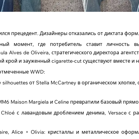
ился прецедент. Дизайнеры отказались от диктата форм
ный момент, где потребитель ставит личность в
 Alves de Oliveira, стратегического директора агентст
 крой и зауженный cigarette-cut существуют вместе и 
 отмеченные WWD:
 silhouettes от Stella McCartney в органическом хлопк
M6 Maison Margiela и Celine превратили базовый прямой к
Chloé с лавандовым дроблением денима, Versace с ра
ire, Alice + Olivia: кристаллы и металлическое офо