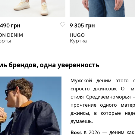
 490 грн
9 305 грн
ON DENIM
HUGO
орты
Куртка
мь брендов, одна уверенность
Мужской деним этого с
«просто джинсов». От ми
стиля Средиземноморья 
прочтение одного матер
джинсы, в которые на
думаешь.
Boss
в 2026 — деним как 