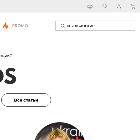
PROMO
екций?
DS
Все статьи