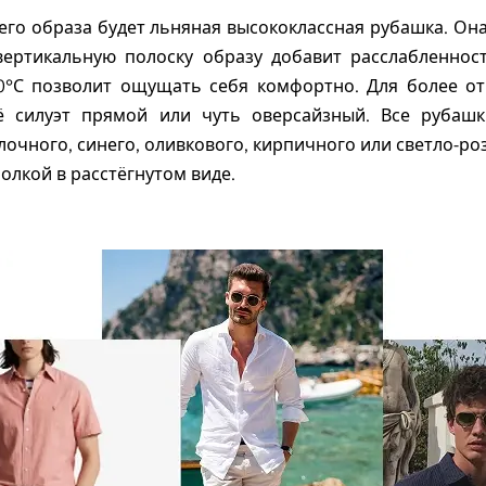
о образа будет льняная высококлассная рубашка. Она
вертикальную полоску образу добавит расслабленнос
0°С позволит ощущать себя комфортно. Для более о
ё силуэт прямой или чуть оверсайзный. Все рубаш
очного, синего, оливкового, кирпичного или светло-роз
олкой в расстёгнутом виде.