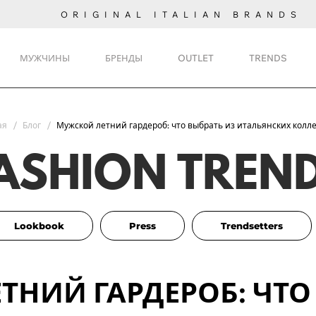
ORIGINAL ITALIAN BRANDS
МУЖЧИНЫ
БРЕНДЫ
OUTLET
TRENDS
ая
Блог
Мужской летний гардероб: что выбрать из итальянских колл
ASHION TREN
Lookbook
Press
Trendsetters
ТНИЙ ГАРДЕРОБ: ЧТО