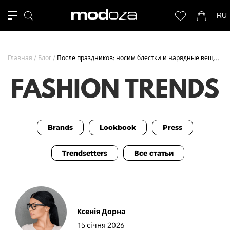
RU
Главная
Блог
После праздников: носим блестки и нарядные вещи каждый день
FASHION TRENDS
Brands
Lookbook
Press
Trendsetters
Все статьи
Ксенія Дорна
15 січня 2026