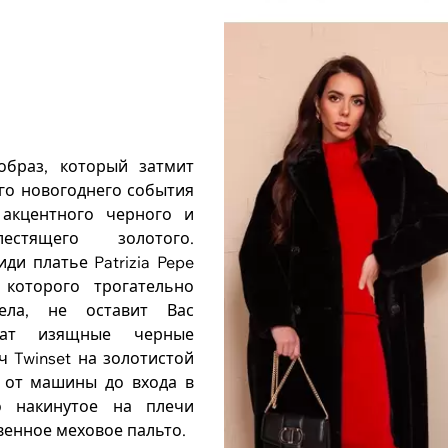
браз, который затмит
го новогоднего события
, акцентного черного и
естящего золотого.
и платье Patrizia Pepe
 которого трогательно
ела, не оставит Вас
шат изящные черные
тч Twinset на золотистой
е от машины до входа в
 накинутое на плечи
венное меховое пальто.