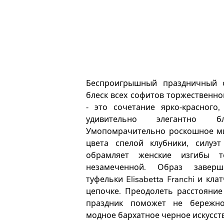
Беспроигрышный праздничный о
блеск всех софитов торжественно
- это сочетание ярко-красного
удивительно элегантно бл
Умопомрачительно роскошное мид
цвета спелой клубники, силуэт
обрамляет женские изгибы т
незамеченной. Образ завер
туфельки Elisabetta Franchi и кла
цепочке. Преодолеть расстояни
праздник поможет не бережно
модное бархатное черное искусст