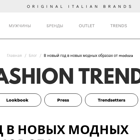
ORIGINAL ITALIAN BRANDS
МУЖЧИНЫ
БРЕНДЫ
OUTLET
TRENDS
Главная
Блог
В новый год в новых модных образах от modoza
ASHION TREN
Lookbook
Press
Trendsetters
Д В НОВЫХ МОДНЫХ