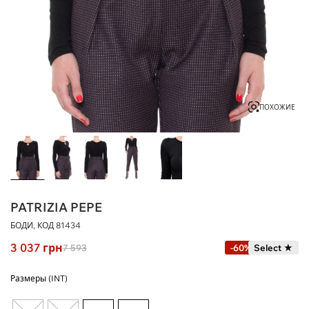
ПОХОЖИЕ
PATRIZIA PEPE
БОДИ, КОД
81434
3 037
грн
7 593
-60%
Select ★
Размеры (INT)