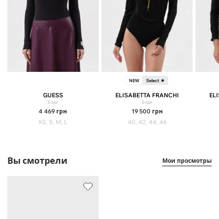
NEW
Select ★
GUESS
ELISABETTA FRANCHI
EL
Боди
Боди
4 469
грн
19 500
грн
XS, S, M, L
40, 42, 44, 46
Вы смотрели
Мои просмотры