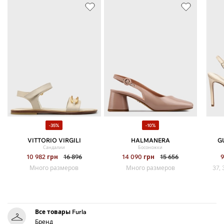
-35%
-10%
VITTORIO VIRGILI
HALMANERA
G
Сандалии
Босоножки
10 982
грн
16 896
14 090
грн
15 656
9
Много размеров
Много размеров
37, 
Все товары Furla
Бренд