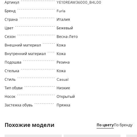
Артикул
YE10REAW36000_B4L00
Бренд
Furla
Страна
Италия
Цвет
Бежевый
Сезон
Весна-Лето
Внешний материал
Кожа
Внутренний материал
Кожа
Подошва
Резина
Стелька
Кожа
Стиль
Casual
Тип обуви
Низкие
Носок
Открытый
Застежка обувь
Пряжка
Похожие модели
По цвету
По бренду