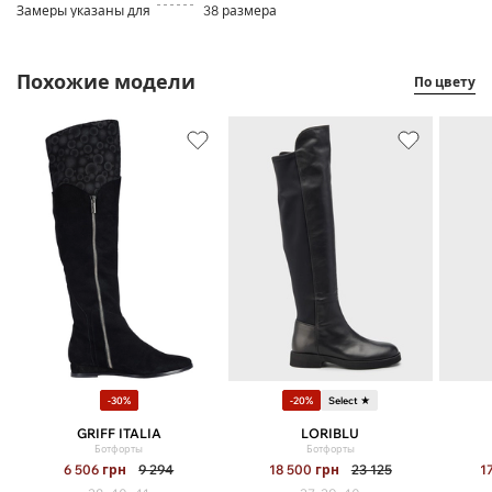
Замеры указаны для
38 размера
Похожие модели
По цвету
-30%
-20%
Select ★
GRIFF ITALIA
LORIBLU
Ботфорты
Ботфорты
6 506
грн
9 294
18 500
грн
23 125
1