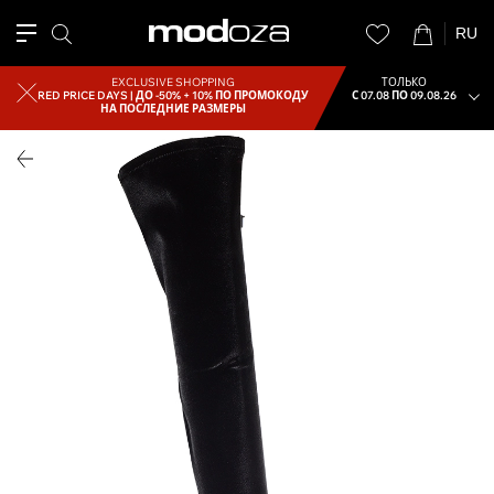
RU
EXCLUSIVE SHOPPING
ТОЛЬКО
RED PRICE DAYS |
ДО -50% + 10% ПО ПРОМОКОДУ
С 07.08 ПО 09.08.26
НА ПОСЛЕДНИЕ РАЗМЕРЫ