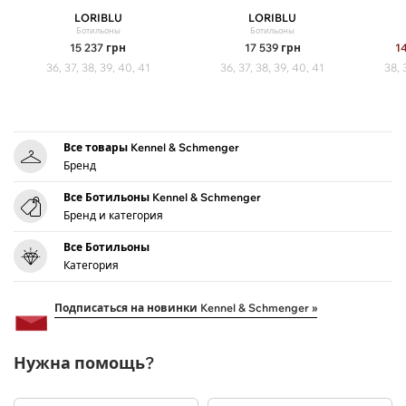
LORIBLU
LORIBLU
Ботильоны
Ботильоны
15 237
грн
17 539
грн
1
36, 37, 38, 39, 40, 41
36, 37, 38, 39, 40, 41
38, 
Все товары Kennel & Schmenger
Бренд
Все Ботильоны Kennel & Schmenger
Бренд и категория
Все Ботильоны
Категория
Подписаться на новинки Kennel & Schmenger »
Нужна помощь?