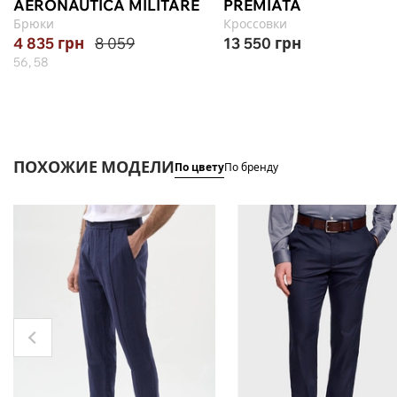
AERONAUTICA MILITARE
PREMIATA
Брюки
Кроссовки
4 835
грн
8 059
13 550
грн
56, 58
ПОХОЖИЕ МОДЕЛИ
По цвету
По бренду