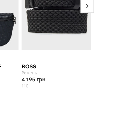
-30%
Select ★
E
BOSS
EMPORIO ARMA
Ремень
Солнцезащитные о
4 195
грн
5 473
грн
7 819
110