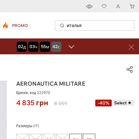
PROMO
02
03
55
41
дней
часов
минут
секунд
AERONAUTICA MILITARE
Брюки, код
222970
4 835
грн
-40%
8 059
Select ★
Размеры (IT)