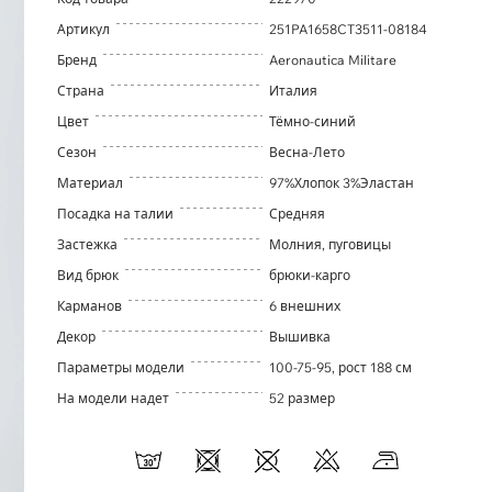
Артикул
251PA1658CT3511-08184
Бренд
Aeronautica Militare
Страна
Италия
Цвет
Тёмно-синий
Сезон
Весна-Лето
Материал
97%Хлопок 3%Эластан
Посадка на талии
Средняя
Застежка
Молния, пуговицы
Вид брюк
брюки-карго
Карманов
6 внешних
Декор
Вышивка
Параметры модели
100-75-95, рост 188 см
На модели надет
52 размер