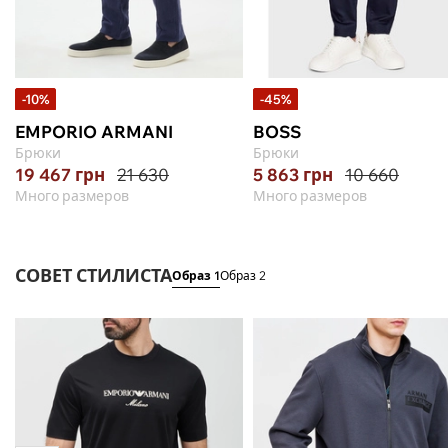
-10%
-45%
EMPORIO ARMANI
BOSS
Брюки
Брюки
19 467
грн
21 630
5 863
грн
10 660
Много размеров
Много размеров
СОВЕТ СТИЛИСТА
Образ 1
Образ 2