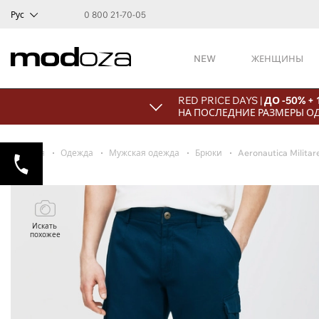
Рус
0 800 21-70-05
NEW
ЖЕНЩИНЫ
RED PRICE DAYS |
ДО -50% +
НА ПОСЛЕДНИЕ РАЗМЕРЫ О
Главная
Одежда
Мужская одежда
Брюки
Aeronautica Militar
Искать
похожее