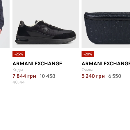
-25%
-20%
ARMANI EXCHANGE
ARMANI EXCHANG
Кеды
Сумка
7 844
грн
10 458
5 240
грн
6 550
40, 44