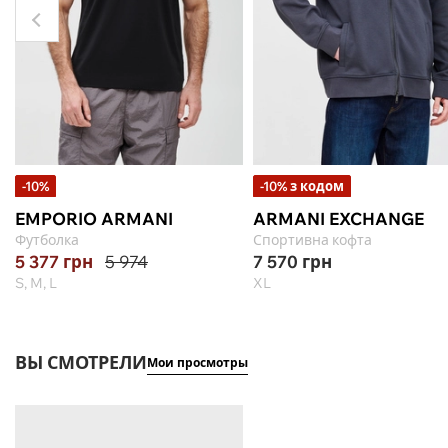
-10%
-10% з кодом
EMPORIO ARMANI
ARMANI EXCHANGE
Футболка
Спортивна кофта
5 377
грн
5 974
7 570
грн
S, M, L
XL
ВЫ СМОТРЕЛИ
Мои просмотры