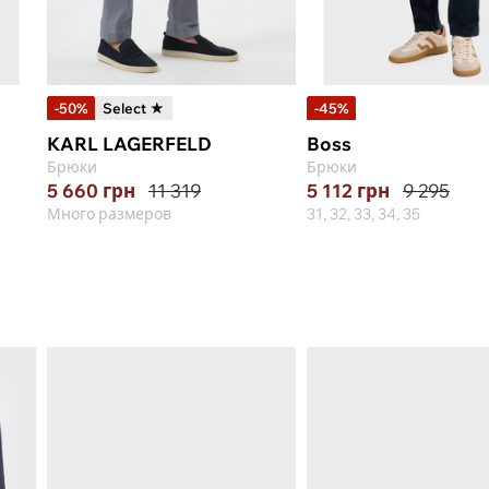
-50%
Select ★
-45%
KARL LAGERFELD
Boss
Брюки
Брюки
5 660
грн
11 319
5 112
грн
9 295
Много размеров
31, 32, 33, 34, 35