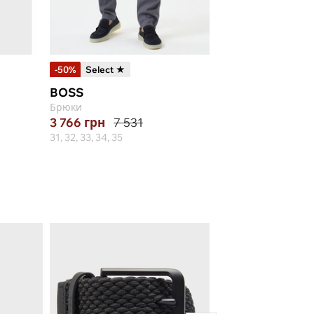
-50%
Select ★
-30%
BOSS
BERWICH
Брюки
Брюки
3 766
грн
7 531
12 377
грн
17 6
31, 32, 33, 34, 35
48, 50, 52, 58, 60