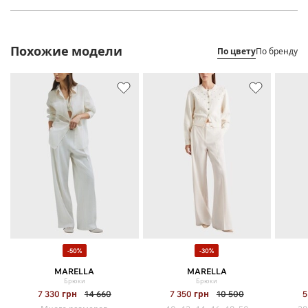
Похожие модели
По цвету
По бренду
-50%
-30%
MARELLA
MARELLA
Брюки
Брюки
7 330
грн
14 660
7 350
грн
10 500
5