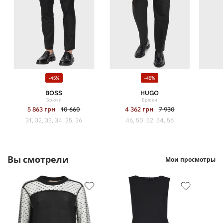
-45%
-45%
BOSS
HUGO
Брюки
Брюки
5 863
грн
10 660
4 362
грн
7 930
31, 32, 33, 34, 35, 36
46, 50, 52, 54, 56
Вы смотрели
Мои просмотры