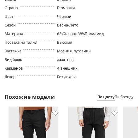
Страна
Германия
Цвет
Черный
Сезон
Весна-Лето
Материал
62%Хлопок 38%Полиамид
Посадка на талии
Высокая
Застежка
Молния, пуговицы
Вид брюк
джоггеры
Карманов
4 внешних
Декор
Без декора
Похожие модели
По цвету
По бренду