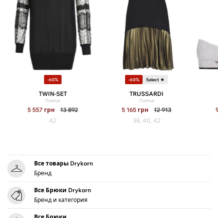
-60%
-60%
Select ★
TWIN-SET
TRUSSARDI
Платье
Платье
5 557
грн
13 892
5 165
грн
12 913
42
38, 40, 42
Все товары Drykorn
Бренд
Все Брюки Drykorn
Бренд и категория
Все Брюки