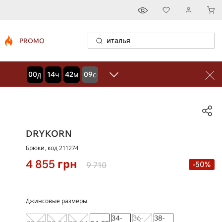
PROMO
00
14
42
08
дней
часов
минут
секунд
DRYKORN
Брюки, код
211274
4 855
грн
-50%
9 710
Джинсовые размеры
34-
36-
38-