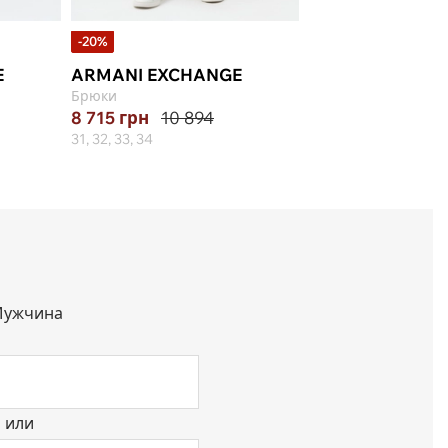
-20%
-20%
E
ARMANI EXCHANGE
ARMANI EXCHA
Брюки
Брюки
8 715
грн
10 894
8 715
грн
10 89
31, 32, 33, 34
30, 31, 34, 36
ужчина
или