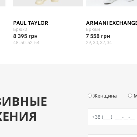
PAUL TAYLOR
ARMANI EXCHANG
Брюки
Брюки
8 395
грн
7 558
грн
48, 50, 52, 54
29, 30, 32, 34
Женщина
М
ЗИВНЫЕ
ЖЕНИЯ