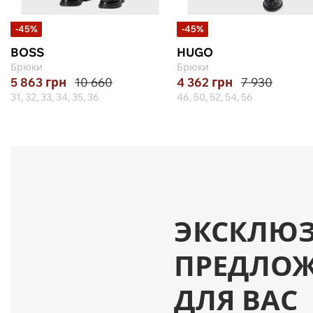
-45%
-45%
BOSS
HUGO
Брюки
Брюки
5 863
грн
10 660
4 362
грн
7 930
31, 32, 33, 34, 35, 36
46, 50, 52, 54, 56
ЭКСКЛЮ
ПРЕДЛО
ДЛЯ ВАС