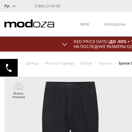
Рус
0 800 21-70-05
NEW
ЖЕНЩИНЫ
RED PRICE DAYS |
ДО -50% +
НА ПОСЛЕДНИЕ РАЗМЕРЫ О
Главная
Одежда
Мужская одежда
Брюки
Drykorn
Брюки 
Искать
похожее