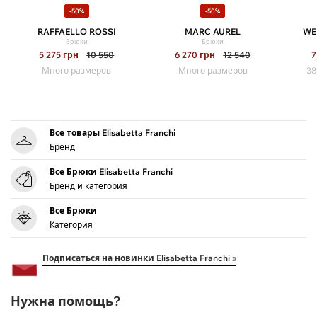
-50%
-50%
RAFFAELLO ROSSI
MARC AUREL
WE
Брюки
Брюки
5 275
грн
10 550
6 270
грн
12 540
7
Много размеров
Много размеров
38
Все товары Elisabetta Franchi
Бренд
Все Брюки Elisabetta Franchi
Бренд и категория
Все Брюки
Категория
Подписаться на новинки Elisabetta Franchi »
Нужна помощь?