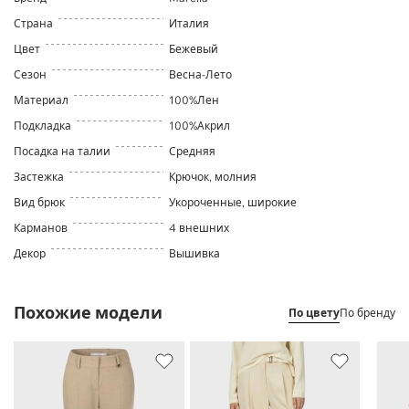
Страна
Италия
Цвет
Бежевый
Сезон
Весна-Лето
Материал
100%Лен
Подкладка
100%Акрил
Посадка на талии
Средняя
Застежка
Крючок, молния
Вид брюк
Укороченные, широкие
Карманов
4 внешних
Декор
Вышивка
Похожие модели
По цвету
По бренду