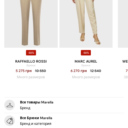
-50%
-50%
RAFFAELLO ROSSI
MARC AUREL
WE
Брюки
Брюки
5 275
грн
10 550
6 270
грн
12 540
7
Много размеров
Много размеров
38
Все товары Marella
Бренд
Все Брюки Marella
Бренд и категория