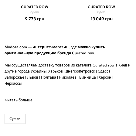
CURATED ROW
CURATED ROW
сумка
сумка
9 773
грн
13 049
грн
Modoza.com — интернет-магазин, где можно купить
оригинальную продукцию бренда Curated row.
Мы осуществляем доставку товаров из каталога Curated row в Киев и
другие города Украины: Харьков | Днепропетровск | Одесса |
Запорожье | Львов | Полтава | Николаев | Винница | Херсон |
Черкассы.
За 1 раз мы доставляем до 3 пар обуви, или до 5 единиц одежды.
Читать больше
Сумки