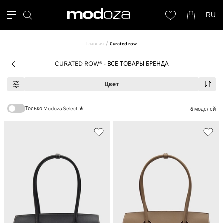
RU
Главная
Curated row
CURATED ROW® - ВСЕ ТОВАРЫ БРЕНДА
Цвет
Только Modoza Select ★
6
моделей