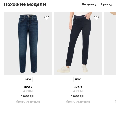
Похожие модели
По цвету
По бренду
NEW
NEW
BRAX
BRAX
Джинсы
Джинсы
7 600
грн
7 600
грн
Много размеров
Много размеров