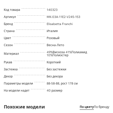
Код товара
140323
Артикул
MK-03A-11E2-V245-153
Бренд
Elisabetta Franchi
Страна
Италия
Цвет
Розовый
Сезон
Весна-Лето
49%Вискоза 41%Полиамид
Материал
10%Полиэстер
Рукав
Короткий
Застежка
Без застежки
Декор
Без декора
Параметры модели
88-58-88, рост 178 см
На модели надет
40 размер
Похожие модели
По цвету
По бренду