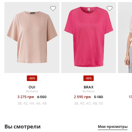
-50%
-50%
OUI
BRAX
Футболка
Футболка
3 275
грн
6 550
2 590
грн
5 180
1
38, 42, 44, 46, 48
38, 40, 42, 48, 50
Вы смотрели
Мои просмотры