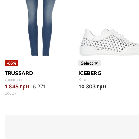
-65%
Select ★
TRUSSARDI
ICEBERG
Джинсы
Кеды
1 845
грн
5 271
10 303
грн
26, 27