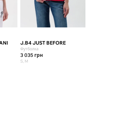
-60%
ANI
J.B4 JUST BEFORE
THE EDITOR
Футболка
Футболка
3 035
грн
3 148
грн
7 870
S, M
38, 40