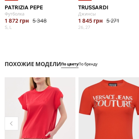
PATRIZIA PEPE
TRUSSARDI
Футболка
Джинсы
1 872
грн
5 348
1 845
грн
5 271
S, L
26, 27
ПОХОЖИЕ МОДЕЛИ
По цвету
По бренду