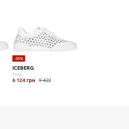
-35%
ICEBERG
Кеды
6 124
грн
9 422