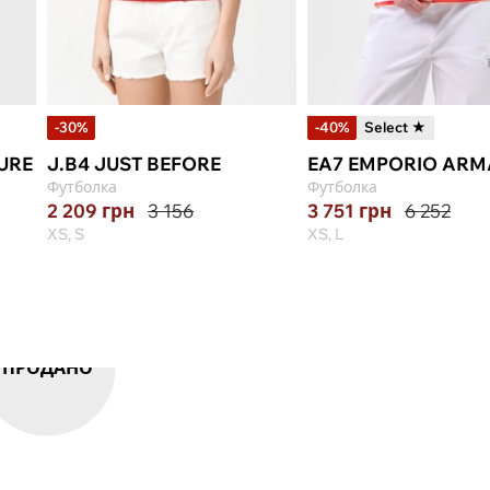
-30%
-40%
Select ★
URE
J.B4 JUST BEFORE
EA7 EMPORIO ARM
Футболка
Футболка
2 209
грн
3 156
3 751
грн
6 252
XS, S
XS, L
ПРОДАНО