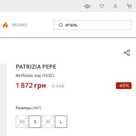
PROMO
PATRIZIA PEPE
Футболка, код
105352
1 872
грн
-65%
5 348
Размеры (INT)
XS
S
M
L