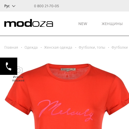
Рус
0 800 21-70-05
NEW
ЖЕНЩИНЫ
Главная
Одежда
Женская одежда
Футболки, топы
Футболки
Искать
похожее