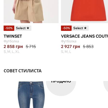
-50%
Select ★
-50%
Select ★
TWINSET
VERSACE JEANS COUT
Футболка
Футболка
2 858
грн
5 715
2 927
грн
5 853
S, M, L, XL
S, M, L
СОВЕТ СТИЛИСТА
ПРОДАНО