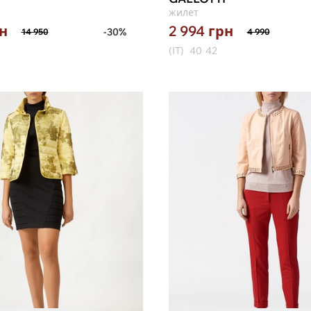
жилет
н
2 994
грн
-30%
14 950
4 990
(IT)
40
42