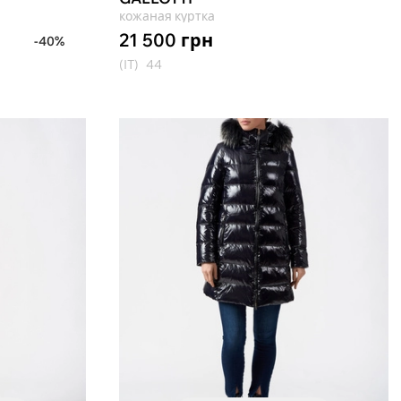
кожаная куртка
21 500
грн
-40%
(IT)
44