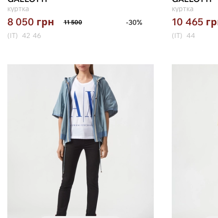
куртка
куртка
8 050
грн
10 465
гр
-30%
11 500
(IT)
42
46
(IT)
44