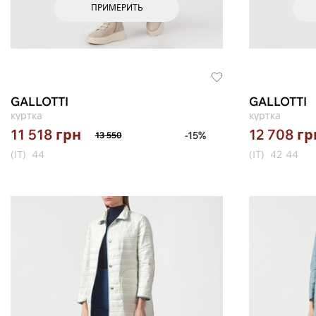
ПРИМЕРИТЬ
GALLOTTI
GALLOTTI
куртка
куртка
11 518
грн
12 708
гр
-15%
13 550
(IT)
44
(IT)
42
44