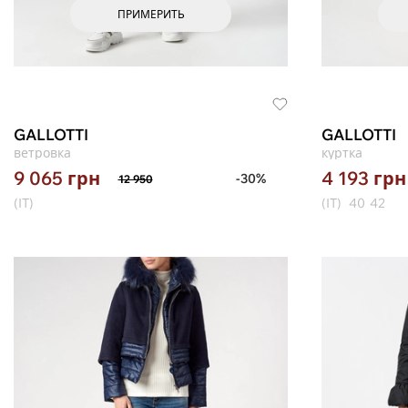
ПРИМЕРИТЬ
GALLOTTI
GALLOTTI
ветровка
куртка
9 065
грн
4 193
грн
-30%
12 950
(IT)
(IT)
40
42