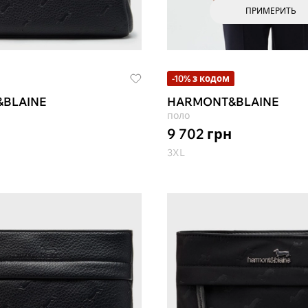
ПРИМЕРИТЬ
-10% з кодом
BLAINE
HARMONT&BLAINE
поло
9 702
грн
3XL