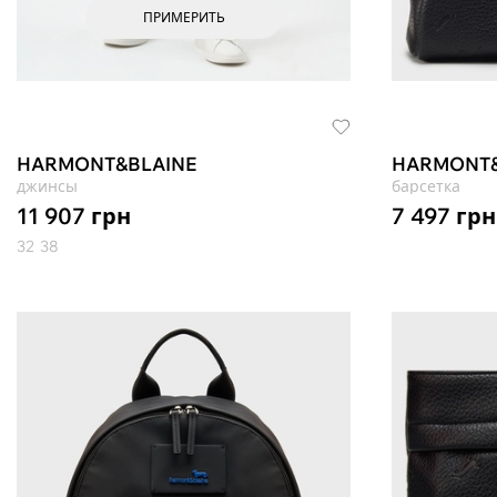
ПРИМЕРИТЬ
HARMONT&BLAINE
HARMONT&
джинсы
барсетка
11 907
грн
7 497
грн
32
38