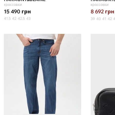
кроссовки
кроссовки
15 490
грн
8 692
грн
41.5
42
42.5
43
39
40
41
42