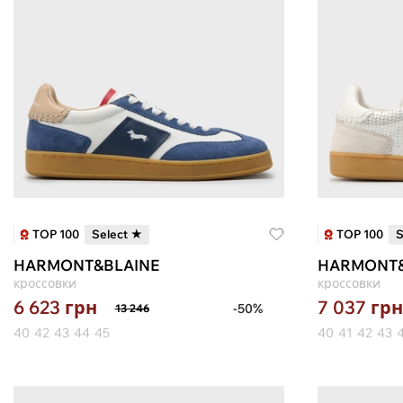
TOP 100
TOP 100
Select ★
S
HARMONT&BLAINE
HARMONT&
кроссовки
кроссовки
6 623
грн
7 037
грн
-50%
13 246
40
42
43
44
45
40
41
42
43