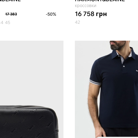
кроссовки
16 758
грн
-50%
17 383
42
44
45