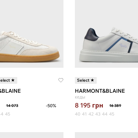
elect ★
Select ★
BLAINE
HARMONT&BLAINE
кеды
8 195
грн
-50%
14 073
16 389
44
45
40
41
42
43
44
45