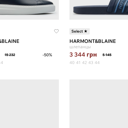
Select ★
BLAINE
HARMONT&BLAINE
шлепанцы
3 344
грн
-50%
15 232
5 145
44
40
41
42
43
44