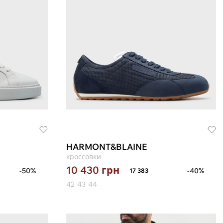
HARMONT&BLAINE
кроссовки
10 430
грн
-50%
-40%
17 383
42
43
44