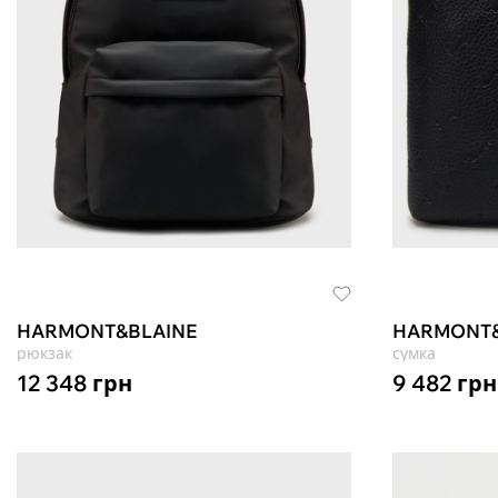
HARMONT&BLAINE
HARMONT&
рюкзак
сумка
12 348
грн
9 482
грн