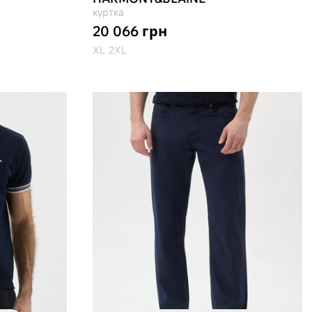
куртка
20 066
грн
XL
2XL