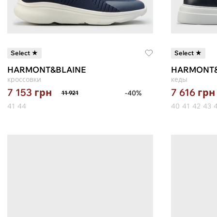
Select ★
Select ★
HARMONT&BLAINE
HARMONT&
кроссовки
кеды
7 153
грн
7 616
грн
-40%
11 921
41
44
40
41
42
43