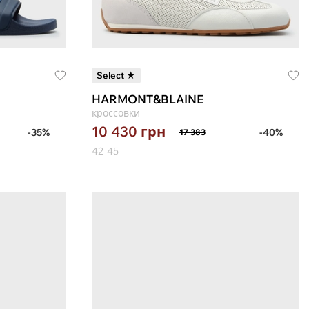
Select ★
HARMONT&BLAINE
кроссовки
10 430
грн
-35%
-40%
17 383
42
45