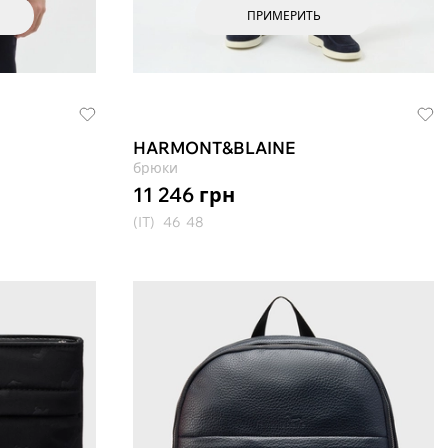
ПРИМЕРИТЬ
HARMONT&BLAINE
брюки
11 246
грн
(IT)
46
48