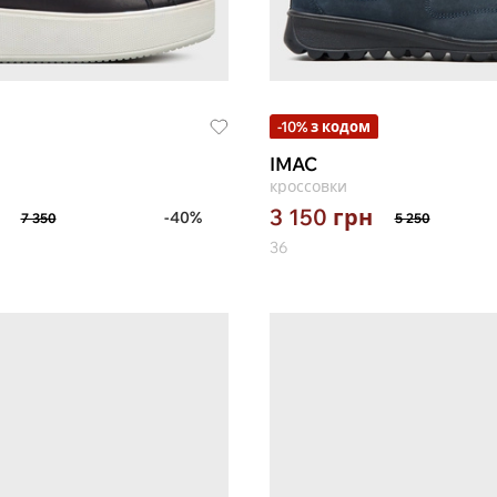
-10% з кодом
IMAC
кроссовки
3 150
грн
-40%
7 350
5 250
36