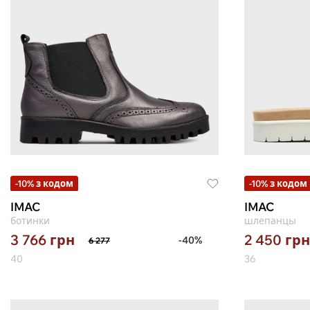
-10% з кодом
-10% з кодом
IMAC
IMAC
ботинки
шлепанцы
3 766
грн
2 450
грн
-40%
6 277
40
36