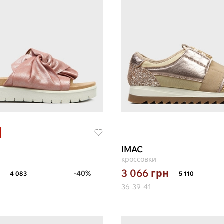
IMAC
кроссовки
3 066
грн
-40%
4 083
5 110
36
39
41