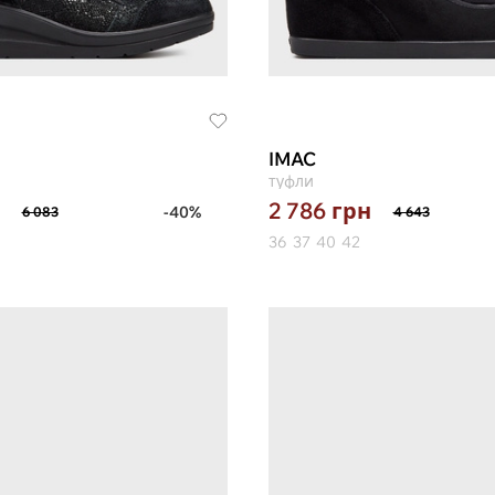
IMAC
туфли
2 786
грн
-40%
6 083
4 643
36
37
40
42