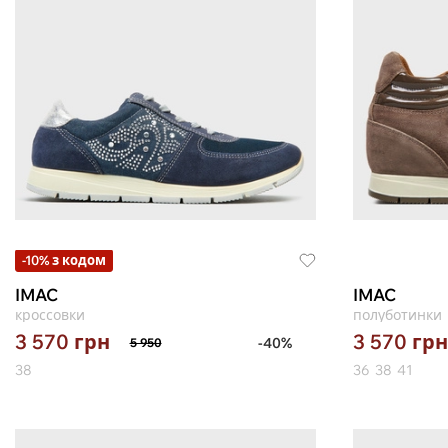
-10% з кодом
IMAC
IMAC
кроссовки
полуботинки
3 570
грн
3 570
грн
-40%
5 950
38
36
38
41