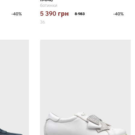
ботинки
5 390
грн
-40%
-40%
8 983
36