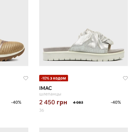
-10% з кодом
IMAC
шлепанцы
2 450
грн
-40%
-40%
4 083
36