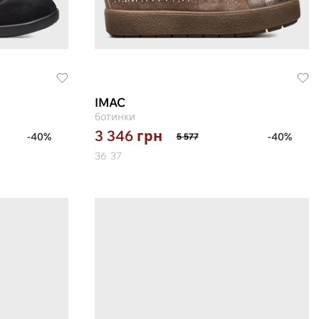
IMAC
ботинки
3 346
грн
-40%
-40%
5 577
36
37