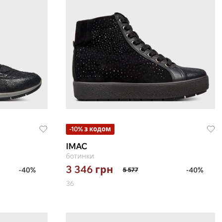
-10% з кодом
IMAC
ботинки
3 346
грн
-40%
-40%
5 577
36