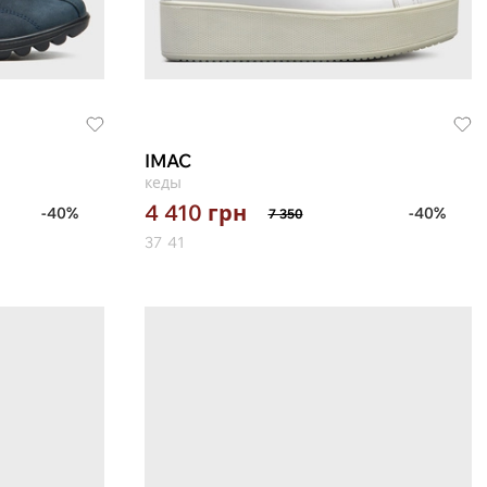
IMAC
кеды
4 410
грн
-40%
-40%
7 350
37
41