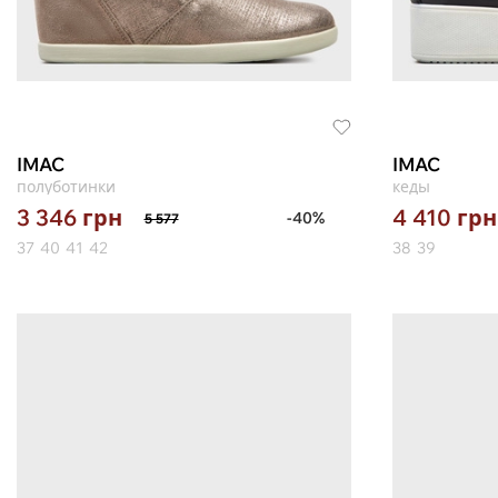
IMAC
IMAC
полуботинки
кеды
3 346
грн
4 410
грн
-40%
5 577
37
40
41
42
38
39