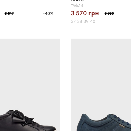
туфли
3 570
грн
-40%
8 517
5 950
37
38
39
40