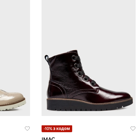
-10% з кодом
IMAC