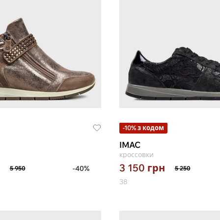
-10% з кодом
IMAC
кроссовки
3 150
грн
-40%
5 950
5 250
38