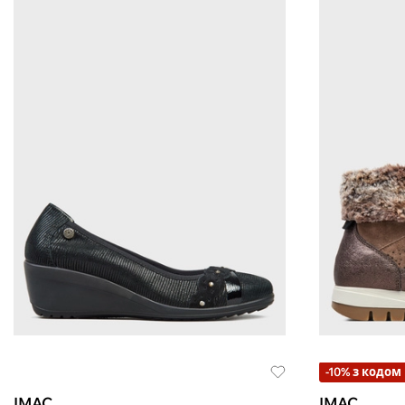
-10% з кодом
IMAC
IMAC