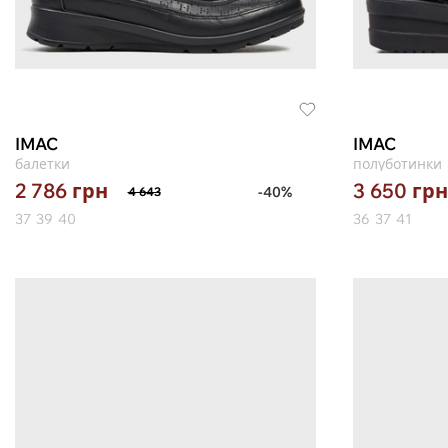
IMAC
IMAC
балетки
полуботинки
2 786
грн
3 650
грн
-40%
4 643
37
39
40
36
37
41