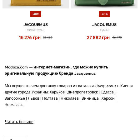
-40%
-40%
JACQUEMUS
JACQUEMUS
мини-сумка
сумка
15 276
грн
27 882
грн
25 460
46 470
Modoza.com — интернет-магазин, где можно купить
оригинальную продукцию бренда Jacquemus.
Мы осуществляем доставку товаров из каталога Jacquemus в Киев и
другие города Украины: Харьков | Днепропетровск | Одесса |
Запорожье | Львов | Полтава | Николаев | Винница | Херсон |
Черкассы.
За 1 раз мы доставляем до 3 пар обуви, или до 5 единиц одежды.
Читать больше