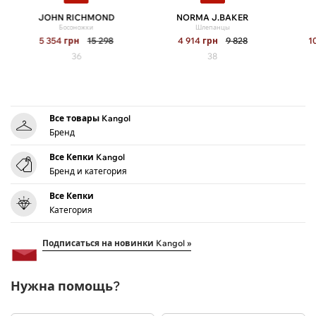
JOHN RICHMOND
NORMA J.BAKER
Босоножки
Шлепанцы
5 354
грн
15 298
4 914
грн
9 828
1
36
38
Все товары Kangol
Бренд
Все Кепки Kangol
Бренд и категория
Все Кепки
Категория
Подписаться на новинки Kangol »
Нужна помощь?