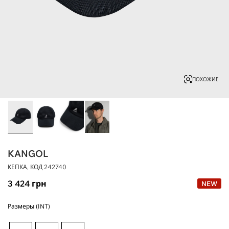
ПОХОЖИЕ
KANGOL
КЕПКА, КОД
242740
3 424
грн
NEW
Размеры (INT)